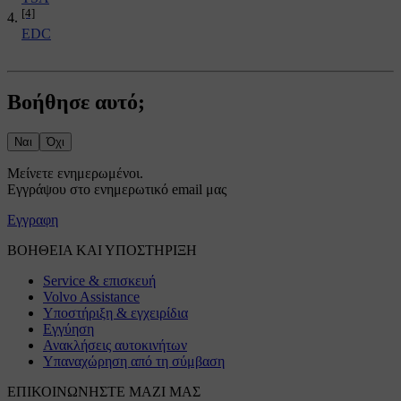
[4]
EDC
Βοήθησε αυτό;
Ναι
Όχι