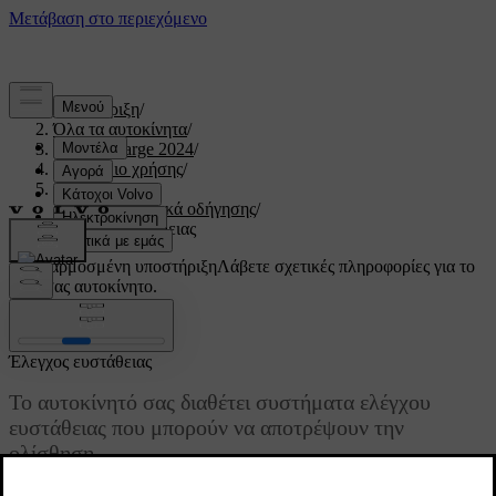
Υποστήριξη
/
Όλα τα αυτοκίνητα
/
C40 Recharge 2024
/
Εγχειρίδιο χρήσης
/
Οδήγηση
/
Χαρακτηριστικά οδήγησης
/
Έλεγχος ευστάθειας
Προσαρμοσμένη υποστήριξη
Λάβετε σχετικές πληροφορίες για το
δικό σας αυτοκίνητο.
Σύνδεση
Έλεγχος ευστάθειας
Το αυτοκίνητό σας διαθέτει συστήματα ελέγχου
ευστάθειας που μπορούν να αποτρέψουν την
ολίσθηση.
Ενημερώθηκε 30/03/2026