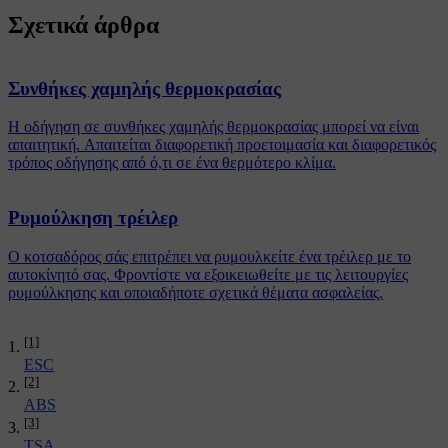
Σχετικά άρθρα
Συνθήκες χαμηλής θερμοκρασίας
Η οδήγηση σε συνθήκες χαμηλής θερμοκρασίας μπορεί να είναι
απαιτητική. Απαιτείται διαφορετική προετοιμασία και διαφορετικός
τρόπος οδήγησης από ό,τι σε ένα θερμότερο κλίμα.
Ρυμούλκηση τρέιλερ
Ο κοτσαδόρος σάς επιτρέπει να ρυμουλκείτε ένα τρέιλερ με το
αυτοκίνητό σας. Φροντίστε να εξοικειωθείτε με τις λειτουργίες
ρυμούλκησης και οποιαδήποτε σχετικά θέματα ασφαλείας.
[1]
ESC
[2]
ABS
[3]
TSA