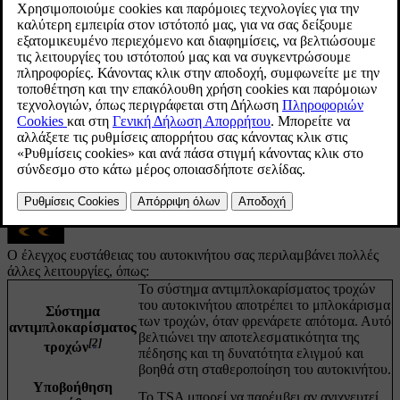
Ηλεκτρονικός έλεγχος ευστάθειας
[1]
Ο ηλεκτρονικός έλεγχος ευστάθειας
αποτελείται από διάφορες
επιμέρους λειτουργίες που μπορούν να ενεργοποιούν αυτόματα τα
φρένα του αυτοκινήτου σας για να αποτρέψουν την ολίσθησή του
όταν ανιχνευτεί απώλεια πρόσφυσης ή ελέγχου του τιμονιού. Για να
γίνει αυτό, το ESC εφαρμόζει τα φρένα σε κάθε τροχό
μεμονωμένα. Όταν επενεργεί αυτή η παρέμβαση, το σύμβολο του
ESC αναβοσβήνει στην οθόνη του οδηγού.
Ο έλεγχος ευστάθειας του αυτοκινήτου σας περιλαμβάνει πολλές
άλλες λειτουργίες, όπως:
Το σύστημα αντιμπλοκαρίσματος τροχών
του αυτοκινήτου αποτρέπει το μπλοκάρισμα
Σύστημα
των τροχών, όταν φρενάρετε απότομα. Αυτό
αντιμπλοκαρίσματος
βελτιώνει την αποτελεσματικότητα της
[2]
τροχών
πέδησης και τη δυνατότητα ελιγμού και
βοηθά στη σταθεροποίηση του αυτοκινήτου.
Υποβoήθηση
Το TSA μπορεί να παρέμβει αν ανιχνευτεί