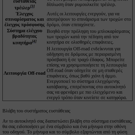
ευστάθειας
δίπλωση όταν ρυμουλκείτε τρέιλερ.
[3]
τρέιλερ
Έλεγχος
Αυτές οι λειτουργίες ενεργούν, για να
σπιναρίσματος και
αποτρέψουν το σπινάρισμα των τροχών στο
έλεγχος πρόσφυσης
δρόμο, όταν επιταχύνετε.
Σύστημα ελέγχου
Βοηθά στην πρόληψη του μπλοκαρίσματος
βραδύτητας
των τροχών κατά την πέδηση από τον
[4]
κινητήρα σε ολισθηρές επιφάνειες.
κινητήρα
Η λειτουργία Off-road ενδείκνυται για
οδήγηση σε δρόμους με περιορισμένη
πρόσβαση ή σε τραχύ έδαφος. Μπορείτε
επίσης να χρησιμοποιήσετε τη λειτουργία
Off-road όταν οδηγείτε σε μη σταθερές
Λειτουργία Off-road
επιφάνειες, όπως βαθύ χιόνι ή άμμο.
Ενεργοποιεί το σύστημα ελεγχόμενης
κατάβασης, επιτρέποντας στο αυτοκίνητό
σας να φρενάρει με πιο ελεγχόμενο και
ενεργό τρόπο όταν κινείστε σε κατηφόρα.
Βλάβη του συστήματος ευστάθειας
Αν το αυτοκίνητό σας διαπιστώσει βλάβη στο σύστημα ευστάθειας,
θα σας ειδοποιήσει με ένα σύμβολο και ένα μήνυμα στην οθόνη
του οδηγού. Το μήνυμα και το σύμβολο εξαρτώνται από τη φύση