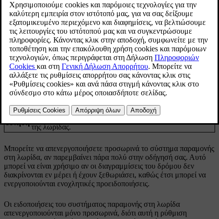
Ενημερώθηκε 04/04/2025
Όταν το σύστημα παραμονής στη λωρίδα είναι ενεργοποιημένο, το
αυτοκίνητο μπορεί να σας ειδοποιήσει, ή να παρέμβει, αν πρόκειται
να αποκλίνετε από τη λωρίδα, στην οποία κινείστε. Μπορείτε
επίσης να ρυθμίσετε την απόκριση του αυτοκινήτου σε περίπτωση
παρέκκλισης από τη λωρίδα κυκλοφορίας.
Οι διαθέσιμες ρυθμίσεις είναι:
Το τιμόνι δονείται αν οδηγείτε πολύ κοντά ή πάνω στις
Δόνηση
διαγραμμίσεις της λωρίδας κυκλοφορίας.
Σε συνδυασμό με τη δόνηση του τιμονιού, το αυτοκίνητό
Τιμόνι
σας θα προσπαθήσει να σας κατευθύνει ξανά στη λωρίδα
και
σας αν οδηγείτε πολύ κοντά ή πάνω στις διαγραμμίσεις
δόνηση
της λωρίδας.
Μπορείτε να απενεργοποιήσετε προσωρινά το σύστημα παραμονής
στη λωρίδα, αν παρεμβαίνει πάρα πολύ στην οδήγησή σας. Αυτό
μπορεί να είναι χρήσιμο αν οι διαγραμμίσεις του δρόμου δεν
διακρίνονται εν μέρει ή έχουν ξεθωριάσει, καθώς έτσι μπορεί να
ενεργοποιούνται ενοχλητικές προειδοποιήσεις.
Οι ειδοποιήσεις του συστήματος παραμονής στη λωρίδα
απενεργοποιούνται μόνο προσωρινά, διότι αυτή η ρύθμιση