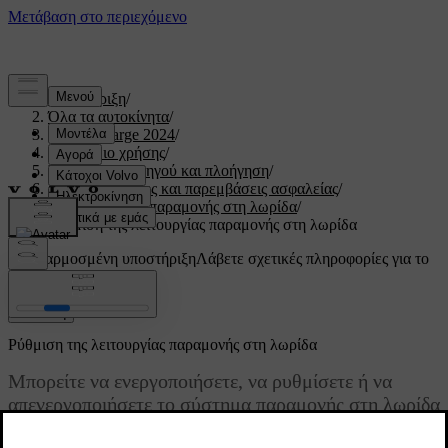
Υποστήριξη
/
Όλα τα αυτοκίνητα
/
C40 Recharge 2024
/
Εγχειρίδιο χρήσης
/
Υποστήριξη οδηγού και πλοήγηση
/
Προειδοποιήσεις και παρεμβάσεις ασφαλείας
/
Υποβοήθηση παραμονής στη λωρίδα
/
Ρύθμιση της λειτουργίας παραμονής στη λωρίδα
Προσαρμοσμένη υποστήριξη
Λάβετε σχετικές πληροφορίες για το
δικό σας αυτοκίνητο.
Σύνδεση
Ρύθμιση της λειτουργίας παραμονής στη λωρίδα
Μπορείτε να ενεργοποιήσετε, να ρυθμίσετε ή να
απενεργοποιήσετε το σύστημα παραμονής στη λωρίδα
στις ρυθμίσεις.