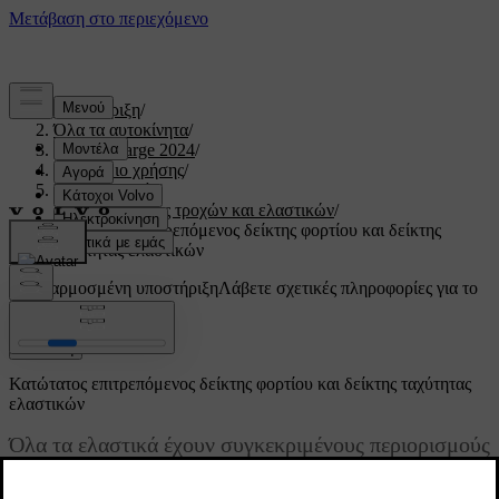
Υποστήριξη
/
Όλα τα αυτοκίνητα
/
C40 Recharge 2024
/
Εγχειρίδιο χρήσης
/
Προδιαγραφές
/
Προδιαγραφές τροχών και ελαστικών
/
Κατώτατος επιτρεπόμενος δείκτης φορτίου και δείκτης
ταχύτητας ελαστικών
Προσαρμοσμένη υποστήριξη
Λάβετε σχετικές πληροφορίες για το
δικό σας αυτοκίνητο.
Σύνδεση
Κατώτατος επιτρεπόμενος δείκτης φορτίου και δείκτης ταχύτητας
ελαστικών
Όλα τα ελαστικά έχουν συγκεκριμένους περιορισμούς
ταχύτητας και φορτίου. Τα ελαστικά πρέπει να
φέρουν δείκτη ταχύτητας και δείκτη φορτίου που να