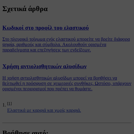
Σχετικά άρθρα
Κωδικοί στο προφίλ του ελαστικού
Στο πλευρικό τοίχωμα ενός ελαστικού μπορείτε να βρείτε διάφορα
ψηφία, αριθμούς και σύμβολα. Ακολουθούν ορισμένα
παραδείγματα και επεξηγήσεις των ενδείξεων.
Χρήση αντιολισθητικών αλυσίδων
Η χρήση αντιολισθητικών αλυσίδων μπορεί να βοηθήσει να
βελτιωθεί η πρόσφυση σε χειμερινές συνθήκες. Ωστόσο, υπάρχουν
ορισμένοι περιορισμοί που πρέπει να θυμάστε.
[1]
Ελαστικά με καρφιά και χωρίς καρφιά.
Βοήθησε αυτό;