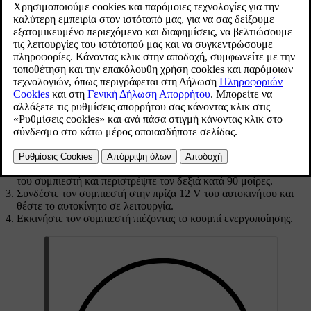
αυτοκινήτου σας με τον συμπιεστή που
συμπεριλαμβάνεται στο κιτ προσωρινής επισκευής
ελαστικού.
Ενημερώθηκε 16/04/2025
Βεβαιωθείτε ότι το κουμπί λειτουργίας του συμπιεστή είναι στη
θέση απενεργοποίησης (off) πριν ξεκινήσετε.
Ξεβιδώστε το καπάκι της βαλβίδας από το ελαστικό και
συνδέστε τον εύκαμπτο σωλήνα αέρα στη βαλβίδα αέρα του
ελαστικού. Βιδώστε τον σύνδεσμο στο σπείρωμα όσο το
δυνατόν πιο μέσα.
Συνδέστε τον εύκαμπτο σωλήνα απευθείας στην υποδοχή φιάλης
του συμπιεστή και περιστρέψτε τον δεξιά κατά 90 μοίρες.
Συνδέστε τον συμπιεστή στην πρίζα 12 V του αυτοκινήτου και
θέστε το αυτοκίνητο σε λειτουργία.
Εκκινήστε τον συμπιεστή πιέζοντας το κουμπί ενεργοποίησης.