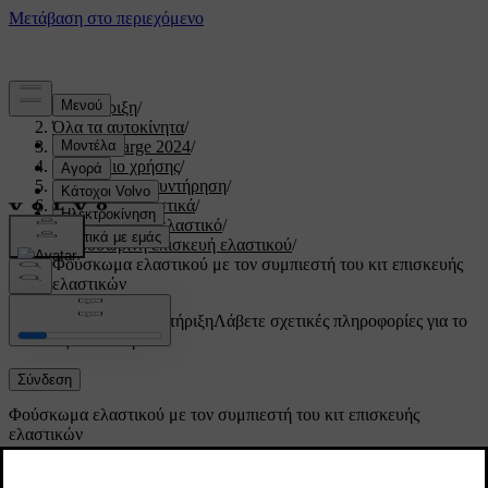
Υποστήριξη
/
Όλα τα αυτοκίνητα
/
C40 Recharge 2024
/
Εγχειρίδιο χρήσης
/
Φροντίδα και συντήρηση
/
Τροχοί και ελαστικά
/
Κλαταρισμένο ελαστικό
/
Προσωρινή επισκευή ελαστικού
/
Φούσκωμα ελαστικού με τον συμπιεστή του κιτ επισκευής
ελαστικών
Προσαρμοσμένη υποστήριξη
Λάβετε σχετικές πληροφορίες για το
δικό σας αυτοκίνητο.
Σύνδεση
Φούσκωμα ελαστικού με τον συμπιεστή του κιτ επισκευής
ελαστικών
Μπορείτε να φουσκώσετε τα ελαστικά του