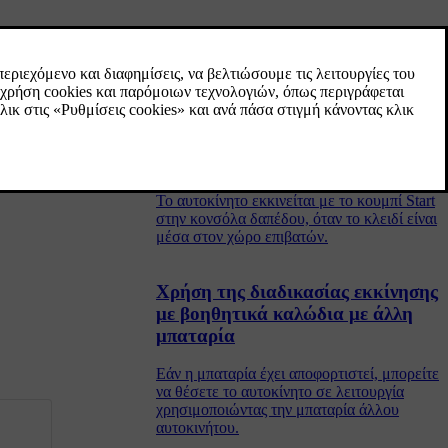
Ρύθμιση του τιμονιού
Το τιμόνι μπορεί να ρυθμιστεί σε διάφορες
θέσεις.
Εκκίνηση του αυτοκινήτου
Το αυτοκίνητο εκκινείται με το κουμπί Start
στην κονσόλα δαπέδου, όταν το κλειδί είναι
μέσα στον χώρο επιβατών.
Χρήση της διαδικασίας εκκίνησης
με βοηθητικά καλώδια με άλλη
μπαταρία
Εάν η μπαταρία έχει αποφορτιστεί, μπορείτε
να θέσετε το αυτοκίνητο σε λειτουργία
χρησιμοποιώντας την μπαταρία άλλου
αυτοκινήτου.