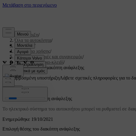
Υποστήριξη
/
Όλα τα αυτοκίνητα
/
V60 2022
/
Εγχειρίδιο χρήσης
/
Κλειδί, κλειδαριές και συναγερμός
/
Τηλεχειριστήριο-κλειδί
/
Επιλογή θέσης διακόπτη ανάφλεξης
Προσαρμοσμένη υποστήριξη
Λάβετε σχετικές πληροφορίες για το δι
Σύνδεση
Επιλογή θέσης διακόπτη ανάφλεξης
Το ηλεκτρικό σύστημα του αυτοκινήτου μπορεί να ρυθμιστεί σε διαφο
Ενημερώθηκε 19/10/2021
Επιλογή θέσης του διακόπτη ανάφλεξης