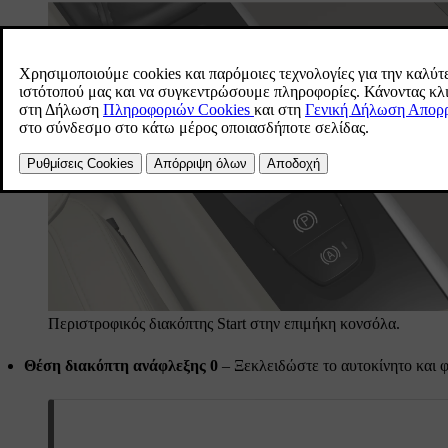
Περιστροφικός διακόπτης Start στην επιμήκη κονσόλα.
Θέση διακόπτη ανάφλεξης 0
– Ξεκλειδώστε το αυτοκίνητο και φ