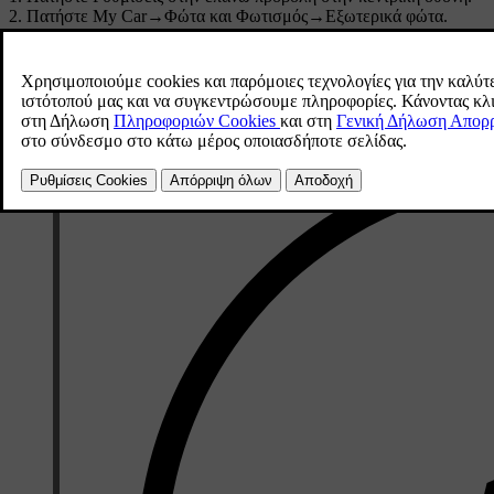
Πατήστε
My Car
→
Φώτα και Φωτισμός
→
Εξωτερικά φώτα
.
Επιλέξτε
Προσωρ κυκλοφ στο δεξί ρεύμα
/
Προσωρ κυκλοφ στο α