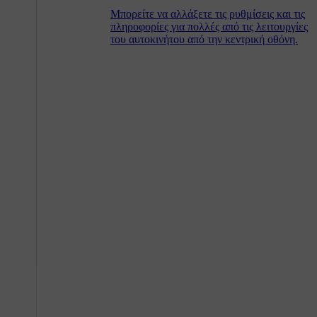
Μπορείτε να αλλάξετε τις ρυθμίσεις και τις
πληροφορίες για πολλές από τις λειτουργίες
του αυτοκινήτου από την κεντρική οθόνη.