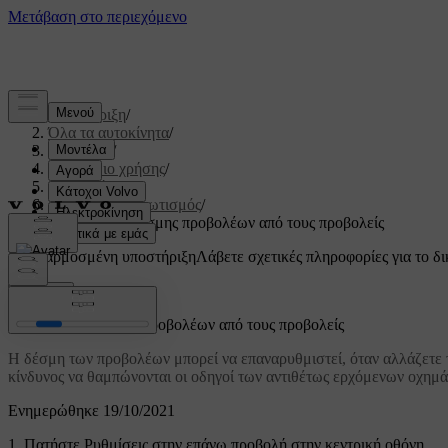
Υποστήριξη
/
Όλα τα αυτοκίνητα
/
V60 2022
/
Εγχειρίδιο χρήσης
/
Φωτισμός
/
Εξωτερικός φωτισμός
/
Ρύθμιση της δέσμης προβολέων από τους προβολείς
Προσαρμοσμένη υποστήριξη
Λάβετε σχετικές πληροφορίες για το δι
Σύνδεση
Ρύθμιση της δέσμης προβολέων από τους προβολείς
Η δέσμη των προβολέων μπορεί να επαναρυθμιστεί, όταν αλλάζετε τ
κίνδυνος να θαμπώνονται οι οδηγοί των αντιθέτως ερχόμενων οχημ
Ενημερώθηκε 19/10/2021
Πατήστε
Ρυθμίσεις
στην επάνω προβολή στην κεντρική οθόνη.