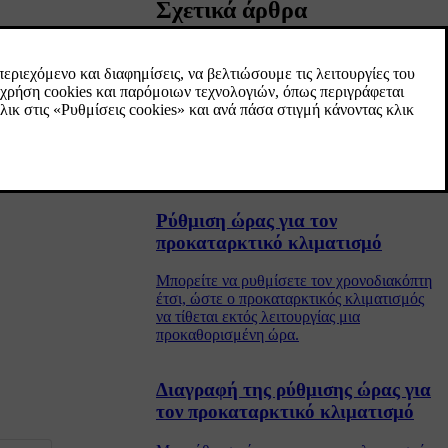
Σχετικά άρθρα
Προκαταρκτικός κλιματισμός
Ο προκαταρκτικός κλιματισμός είναι
λειτουργία κλιματισμού η οποία, αν είναι
εφικτό, επιχειρεί να δημιουργήσει
ευχάριστη θερμοκρασία στον χώρο
επιβατών πριν αρχίσετε να οδηγείτε.
Ρύθμιση ώρας για τον
προκαταρκτικό κλιματισμό
Μπορείτε να ρυθμίσετε τον χρονοδιακόπτη
έτσι, ώστε ο προκαταρκτικός κλιματισμός
να τίθεται εκτός λειτουργίας μια
προκαθορισμένη ώρα.
Διαγραφή της ρύθμισης ώρας για
τον προκαταρκτικό κλιματισμό