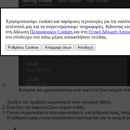
Κουμπιά του χρονοδιακόπτη στην καρτέλα
Σύστ κλιματ στ
Ανοίξτε την προβολή κλιματισμού στην κεντρική οθόνη.
Επιλέξτε την καρτέλα
Σύστ κλιματ στάθμ
.
Για να ενεργοποιήσετε/απενεργοποιήσετε μια ρύθμιση ώρας, πατή
Η ρύθμιση ώρας ενεργοποιείται/απενεργοποιείται και το κουμπί φ