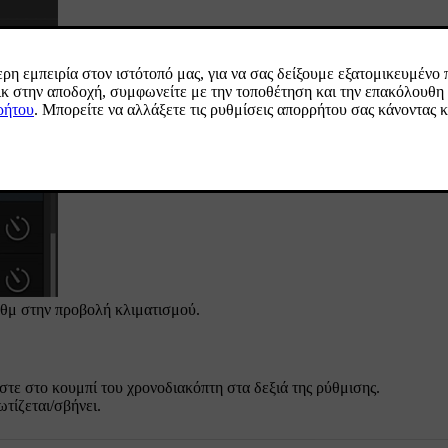
άθμ
στην προβολή κλιματισμού.
στε στο κουμπί του χρονοδιακόπτη στα δεξιά της ρύθμισης.
ωτίζεται/σβήνει.