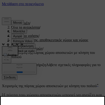
Υποστήριξη
/
Όλα τα αυτοκίνητα
/
V60 2022
/
Εγχειρίδιο χρήσης
/
Χώρος φόρτωσης, αποθηκευτικός χώρος και χώρος
επιβατών
/
Χώρος αποσκευών
/
Χειρισμός της πόρτας χώρου αποσκευών με κίνηση του
ποδιού
Προσαρμοσμένη υποστήριξη
Λάβετε σχετικές πληροφορίες για το
δικό σας αυτοκίνητο.
Σύνδεση
*
Χειρισμός της πόρτας χώρου αποσκευών με κίνηση του ποδιού
Η πόρτα του χώρου αποσκευών μπορεί να ανοίξει και
*
να κλείσει με μια κίνηση του ποδιού
κάτω από τον