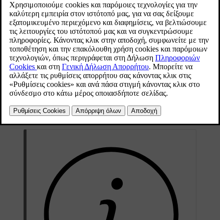
πίσω προφυλακτήρα. Αυτή η λειτουργία κάνει τα
πράγματα ευκολότερα, όταν κρατάτε πολλά
πράγματα.
Ενημερώθηκε 19/10/2021
Αν το αυτοκίνητο διαθέτει λειτουργία κλειδώματος και
*
ξεκλειδώματος Keyless
, μπορείτε να ξεκλειδώσετε την πόρτα του
χώρου αποσκευών με κίνηση του ποδιού.
Η λειτουργία με άνοιγμα και κλείσιμο της πόρτας χώρου
αποσκευών είναι επίσης διαθέσιμη, όταν το αυτοκίνητο διαθέτει
*
ηλεκτροκίνητη πόρτα χώρου αποσκευών
.