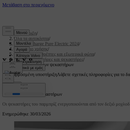
Υποστήριξη
/
Όλα τα αυτοκίνητα
/
XC40 Recharge Pure Electric 2024
/
Εγχειρίδιο χρήσης
/
Ορατότητα, καθρέπτες και εξωτερικά φώτα
/
Υαλοκαθαριστήρες και ψεκαστήρες
/
Ενεργοποίηση των ψεκαστήρων
Προσαρμοσμένη υποστήριξη
Λάβετε σχετικές πληροφορίες για το δι
Σύνδεση
Ενεργοποίηση των ψεκαστήρων
Οι ψεκαστήρες του παρμπρίζ ενεργοποιούνται από τον δεξιό μοχλοδι
Ενημερώθηκε 30/03/2026