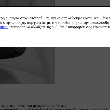
 σε αυτή τη θέση για μερικά δευτερόλεπτα.
αι αναμμένη η μεγάλη σκάλα ή τα φώτα διασταύρωσης των προβολέων,