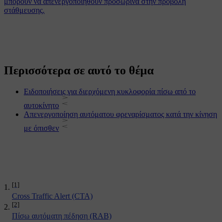
μπορούν να απενεργοποιηθούν προσωρινά στην προβολή
στάθμευσης.
Περισσότερα σε αυτό το θέμα
Ειδοποιήσεις για διερχόμενη κυκλοφορία πίσω από το
αυτοκίνητο
Απενεργοποίηση αυτόματου φρεναρίσματος κατά την κίνηση
με όπισθεν
[1]
Cross Traffic Alert (CTA)
[2]
Πίσω αυτόματη πέδηση (RAB)