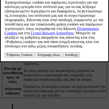
στάθμευση.
Ενημερώθηκε 04/04/2025
Τρόποι ανίχνευσης
Το αυτοκίνητο έχει διάφορους τρόπους να αναγνωρίζει αντικείμενα
που βρίσκονται ή πλησιάζουν στη διαδρομή οπισθοπορείας που
ακολουθείτε. Αν ανιχνεύσει κάποιο αντικείμενο, το αυτοκίνητο
μπορεί να παρέχει προειδοποιήσεις ή να παρέμβει φρενάροντας.
Αυτοί οι αισθητήρες μπορούν να αναγνωρίσουν
Αισθητήρες
συγκεκριμένα εμπόδια αμέσως πίσω από το
στάθμευσης
αυτοκίνητο, όταν κινείται με την όπισθεν με χαμηλές
ταχύτητες.
Ραντάρ με
Τα πίσω ραντάρ του αυτοκινήτου μπορούν να
κατεύθυνση
ανιχνεύσουν κυκλοφορία που πλησιάζει στη
προς τα
διαδρομή οπισθοπορείας σας από τα πλάγια.
πίσω
Ορισμένες λειτουργίες μπορεί να χρησιμοποιούν την
Ανίχνευση
ανίχνευση κάμερας για τον εντοπισμό εμποδίων όταν
κάμερας
κινείστε με την όπισθεν.