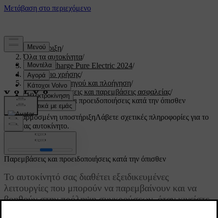
Υποστήριξη
/
Όλα τα αυτοκίνητα
/
XC40 Recharge Pure Electric 2024
/
Εγχειρίδιο χρήσης
/
Υποστήριξη οδηγού και πλοήγηση
/
Προειδοποιήσεις και παρεμβάσεις ασφαλείας
/
Παρεμβάσεις και προειδοποιήσεις κατά την όπισθεν
Προσαρμοσμένη υποστήριξη
Λάβετε σχετικές πληροφορίες για το
δικό σας αυτοκίνητο.
Σύνδεση
Παρεμβάσεις και προειδοποιήσεις κατά την όπισθεν
Το αυτοκίνητό σας διαθέτει εξειδικευμένες
λειτουργίες που μπορούν να παρεμβαίνουν και να
βοηθούν στην πρόληψη συγκρούσεων, όταν κινείστε
με την όπισθεν σε χαμηλή ταχύτητα, όπως κατά τη