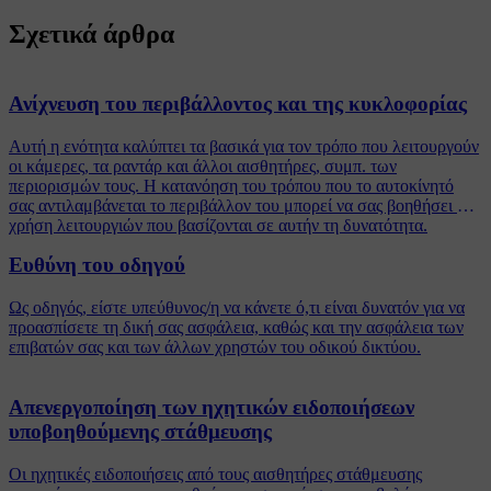
Σχετικά άρθρα
Ανίχνευση του περιβάλλοντος και της κυκλοφορίας
Αυτή η ενότητα καλύπτει τα βασικά για τον τρόπο που λειτουργούν
οι κάμερες, τα ραντάρ και άλλοι αισθητήρες, συμπ. των
περιορισμών τους. Η κατανόηση του τρόπου που το αυτοκίνητό
σας αντιλαμβάνεται το περιβάλλον του μπορεί να σας βοηθήσει στη
χρήση λειτουργιών που βασίζονται σε αυτήν τη δυνατότητα.
Ευθύνη του οδηγού
Ως οδηγός, είστε υπεύθυνος/η να κάνετε ό,τι είναι δυνατόν για να
προασπίσετε τη δική σας ασφάλεια, καθώς και την ασφάλεια των
επιβατών σας και των άλλων χρηστών του οδικού δικτύου.
Απενεργοποίηση των ηχητικών ειδοποιήσεων
υποβοηθούμενης στάθμευσης
Οι ηχητικές ειδοποιήσεις από τους αισθητήρες στάθμευσης