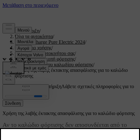
Υποστήριξη
/
Όλα τα αυτοκίνητα
/
XC40 Recharge Pure Electric 2024
/
Εγχειρίδιο χρήσης
/
Φόρτιση του αυτοκινήτου σας
/
Έναρξη και διακοπή φόρτισης
/
Απασφάλιση του καλωδίου φόρτισης
/
Χρήση της λαβής έκτακτης απασφάλισης για το καλώδιο
φόρτισης
Προσαρμοσμένη υποστήριξη
Λάβετε σχετικές πληροφορίες για το
δικό σας αυτοκίνητο.
Σύνδεση
Χρήση της λαβής έκτακτης απασφάλισης για το καλώδιο φόρτισης
Αν το καλώδιο φόρτισης δεν αποσυνδέεται από το
αυτοκίνητο όταν διακόψετε τη φόρτιση, μπορείτε να
χρησιμοποιήσετε τη λαβή απασφάλισης έκτακτης