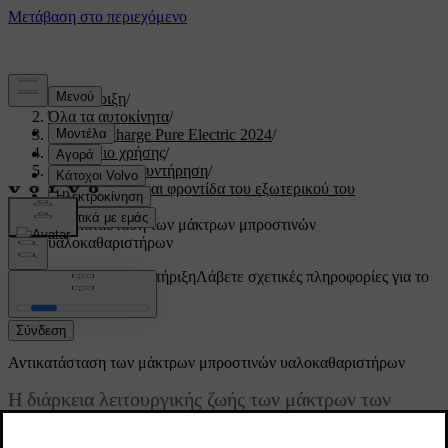
Υποστήριξη
/
Όλα τα αυτοκίνητα
/
XC40 Recharge Pure Electric 2024
/
Εγχειρίδιο χρήσης
/
Φροντίδα και συντήρηση
/
Καθαρισμός και φροντίδα του εξωτερικού του
αυτοκινήτου
/
Αντικατάσταση των μάκτρων μπροστινών
υαλοκαθαριστήρων
Προσαρμοσμένη υποστήριξη
Λάβετε σχετικές πληροφορίες για το
δικό σας αυτοκίνητο.
Σύνδεση
Αντικατάσταση των μάκτρων μπροστινών υαλοκαθαριστήρων
Η διάρκεια λειτουργικής ζωής των μάκτρων των
μπροστινών υαλοκαθαριστήρων σας επηρεάζεται από
το νερό, τη σκόνη και τους ρύπους που