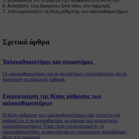
Βεβαιωθείτε ότι το μάκτρο έχει ασφαλίσει στη θέση του.
Κατεβάστε τους βραχίονες ξανά πάνω στο παρμπρίζ.
Απενεργοποιήστε τη θέση ρύθμισης των υαλοκαθαριστήρων.
Σχετικά άρθρα
Υαλοκαθαριστήρες και ψεκαστήρες
Οι υαλοκαθαριστήρες και οι ψεκαστήρες συνεργάζονται για να
διατηρούν τα παρμπρίζ καθαρά.
Ενεργοποίηση της θέσης ρύθμισης των
υαλοκαθαριστήρων
Η θέση ρύθμισης των υαλοκαθαριστήρων σάς επιτρέπει να
καθαρίζετε ή να αντικαθιστάτε τα μάκτρα των μπροστινών
υαλοκαθαριστήρων. Όταν είναι ενεργοποιημένη, οι
υαλοκαθαριστήρες μετακινούνται σε ευκολότερα προσβάσιμη
θέση στο παρμπρίζ.