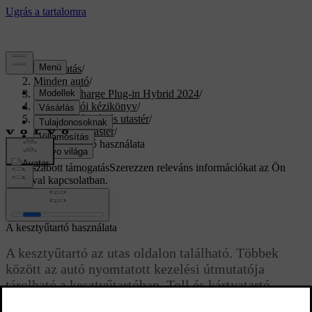
Támogatás
/
Minden autó
/
XC40 Recharge Plug-in Hybrid 2024
/
Felhasználói kézikönyv
/
Rakodás, tárolás és utastér
/
Tároló és utastér
/
A kesztyűtartó használata
Testreszabott támogatás
Szerezzen releváns információkat az Ön
autójával kapcsolatban.
Bejelentkezés
A kesztyűtartó használata
A kesztyűtartó az utas oldalon található. Többek
között az autó nyomtatott kezelési útmutatója
tárolható a kesztyűtartóban. Toll és kártyatartó
számára is van hely.