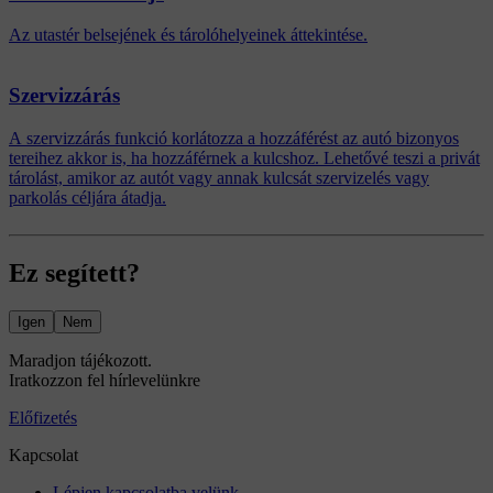
Az utastér belsejének és tárolóhelyeinek áttekintése.
Szervizzárás
A szervizzárás funkció korlátozza a hozzáférést az autó bizonyos
tereihez akkor is, ha hozzáférnek a kulcshoz. Lehetővé teszi a privát
tárolást, amikor az autót vagy annak kulcsát szervizelés vagy
parkolás céljára átadja.
Ez segített?
Igen
Nem