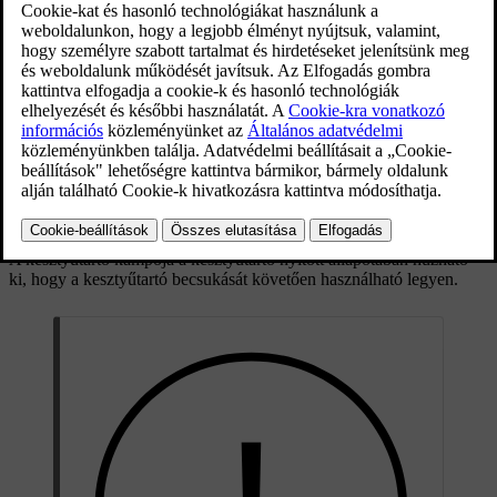
Frissítve 2023. 03. 16.
Kesztyűtartó kihúzható kampóval.
A kesztyűtartó kampója a kesztyűtartó nyitott állapotában húzható
ki, hogy a kesztyűtartó becsukását követően használható legyen.