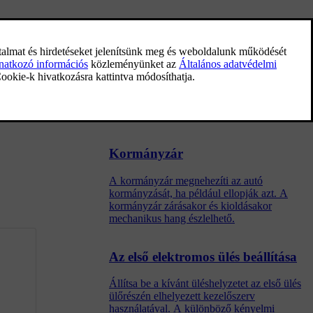
Kormánykerék-kezelőszervek és
kürt
A kormánykerék tartalmazza a kürtöt és
például a vezetőtámogató rendszerekhez
valamint a hangfelismeréshez tartozó
kezelőszerveket.
Kormányzár
A kormányzár megnehezíti az autó
kormányzását, ha például ellopják azt. A
kormányzár zárásakor és kioldásakor
mechanikus hang észlelhető.
Az első elektromos ülés beállítása
Állítsa be a kívánt üléshelyzetet az első ülés
ülőrészén elhelyezett kezelőszerv
használatával. A különböző kényelmi