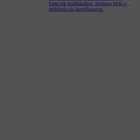
funkciók beállításához, forgassa fel/le a
többfunkciós kezelőszervet.