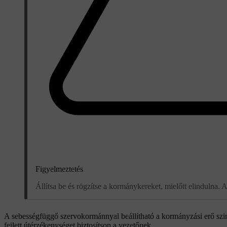
Figyelmeztetés
Állítsa be és rögzítse a kormánykereket, mielőtt elindulna.
A sebességfüggő szervokormánnyal beállítható a kormányzási erő szin
fejlett útérzékenységet biztosítson a vezetőnek.