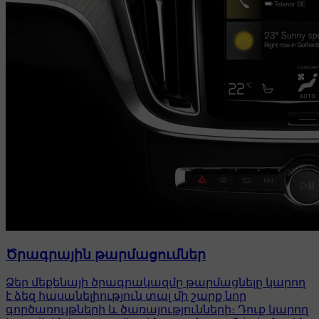
Ծրագրային թարմացումներ
Ձեր մեքենայի ծրագրակազմը թարմացնելը կարող
է ձեզ հասանելիություն տալ մի շարք նոր
գործառույթների և ծառայությունների։ Դուք կարող