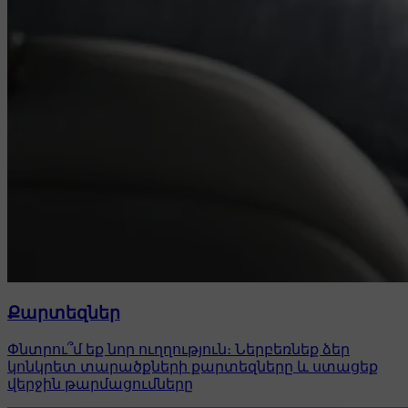
Քարտեզներ
Փնտրու՞մ եք նոր ուղղություն։ Ներբեռնեք ձեր
կոնկրետ տարածքների քարտեզները և ստացեք
վերջին թարմացումները