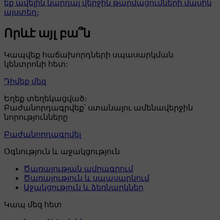
եք ավելին կարդալ վերջին թարմացումների մասին
այստեղ։
Որևէ այլ բա՞ն
Կապվեք հաճախորդների սպասարկման
կենտրոնի հետ:
Դիմեք մեզ