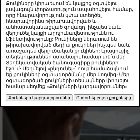
Ընդգծված թեմաներ
Ուսումնասիրեք գործառույթները, բացահայտեք
նոր հնարավորություններ և ծանոթացեք ձեր Volvo-
ին