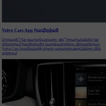
Volvo Cars App հավելված
Մոռացե՞լ եք գաղտնաբառը, թե՞ հրահանգներ եք
փնտրում հավելվածը կարգավորելու վերաբերյալ։
Volvo Cars հավելվածի բոլոր աջակցությունները մեկ
տեղում