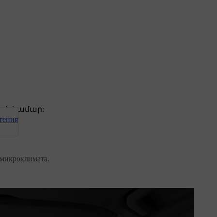
յի համար:
тения
 микроклимата.