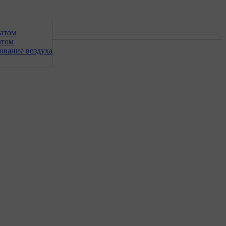
матом
атом
ование воздуха