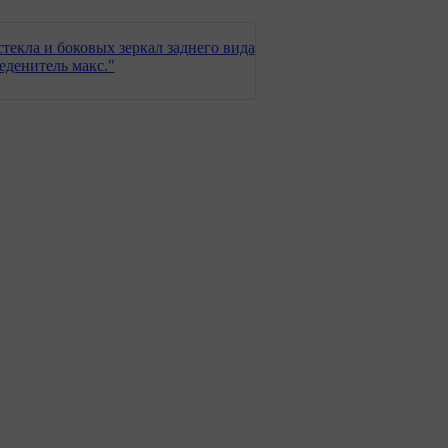
текла и боковых зеркал заднего вида
денитель макс."