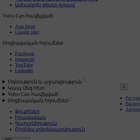
4
Регули
Включ
Активи