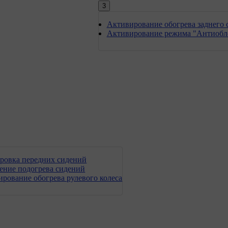
3
Активирование обогрева заднего с
Активирование режима "Антиобле
ровка передних сидений
ение подогрева сидений
рование обогрева рулевого колеса