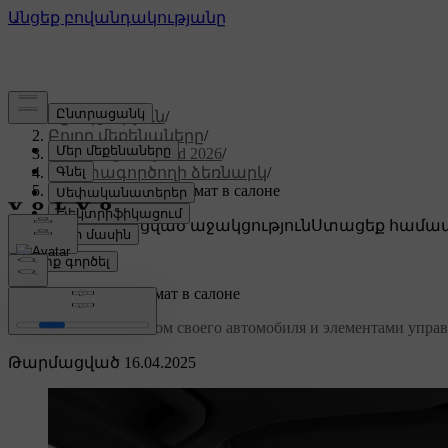
Աջակցություն
/
Բոլոր մեքենաները
/
XC60 Plug-in Hybrid 2026
/
Օգտագործողի ձեռնարկ
/
Комфорт и микроклимат в салоне
Անհատականացված աջակցություն
Ստացեք համապ
Մուտք գործել
Комфорт и микроклимат в салоне
Ознакомьтесь с салоном своего автомобиля и элементами управ
Թարմացված 16.04.2025