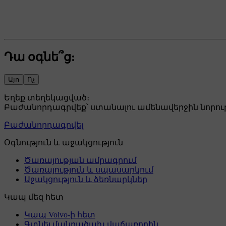
Դա օգնե՞ց:
Այո
Ոչ