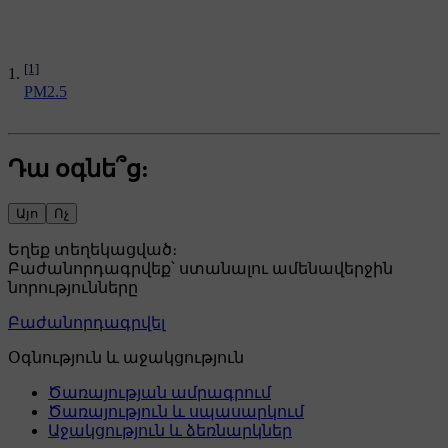
[1]
PM2.5
Դա օգնե՞ց:
Այո
Ոչ