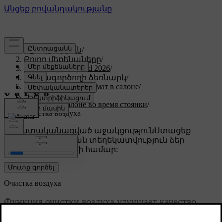
Աջակցություն
/
Բոլոր մեքենաները
/
XC60 Plug-in Hybrid 2026
/
Օգտագործողի ձեռնարկ
/
Комфорт и микроклимат в салоне
/
Климат
/
Климат в салоне во время стоянки
/
Очистка воздуха
Անհատականացված աջակցություն
Ստացեք
համապատասխան տեղեկատվություն ձեր
կոնկրետ մեքենայի համար:
Մուտք գործել
Очистка воздуха
Функция очистки воздуха улучшает качество
воздуха в салоне автомобиля перед поездкой.