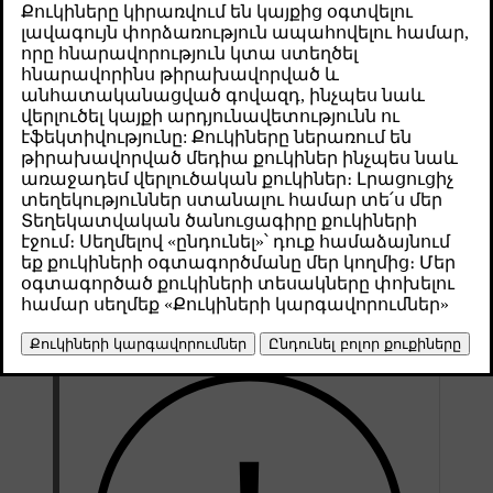
пахнущего воздуха. В некоторых случаях
рециркуляция активируется автоматически, но вы
также можете активировать ее вручную на экране
климата.
Թարմացված 04.04.2025
По умолчанию климатическая система автоматически
принимает решение о необходимости рециркуляции воздуха в
зависимости от конкретных условий окружающей среды.
Если датчик качества воздуха заметит, что наружный воздух
загрязнен, автомобиль автоматически закроет
воздухозаборник и вместо этого запустит рециркуляцию
воздуха в салоне. Кроме того, при желании можно вручную
включить постоянную рециркуляцию воздуха, чтобы закрыть
воздухозаборник.