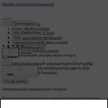
Աջակցություն
/
Բոլոր մեքենաները
/
XC60 Plug-in Hybrid 2026
/
Օգտագործողի ձեռնարկ
/
Комфорт и микроклимат в салоне
/
Климат
/
Качество воздуха в салоне
/
Активирование рециркуляции воздуха
Անհատականացված աջակցություն
Ստացեք
համապատասխան տեղեկատվություն ձեր
կոնկրետ մեքենայի համար:
Մուտք գործել
Активирование рециркуляции воздуха
Рециркуляция воздуха помогает предотвратить
попадание в салон вредного или неприятно