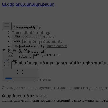
Աջակցություն
/
Բոլոր մեքենաները
/
XC60 Plug-in Hybrid 2026
/
Օգտագործողի ձեռնարկ
/
Комфорт и микроклимат в салоне
/
Освещение салона
/
Регулировка ламп для чтения
Անհատականացված աջակցություն
Ստացեք համապ
Մուտք գործել
Регулировка ламп для чтения
Лампы для чтения предусмотрены для передних и задних сиден
Թարմացված 02.02.2026
Лампы для чтения для передних сидений расположены на потол