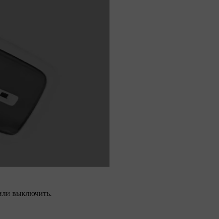
или выключить.
.