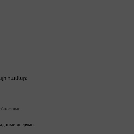
յի համար:
ебностями.
задними дверями.