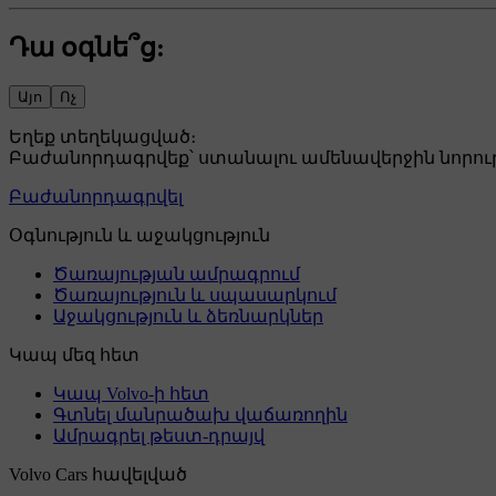
Դա օգնե՞ց:
Այո
Ոչ