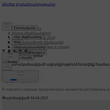
Աջակցություն
/
Բոլոր մեքենաները
/
XC60 Plug-in Hybrid 2026
/
Օգտագործողի ձեռնարկ
/
Комфорт и микроклимат в салоне
/
Сиденья
/
Передние сиденья
Անհատականացված աջակցություն
Ստացեք համապ
Մուտք գործել
Передние сиденья
В передних сиденьях предусмотрено множество регулировок д
Թարմացված 04.04.2025