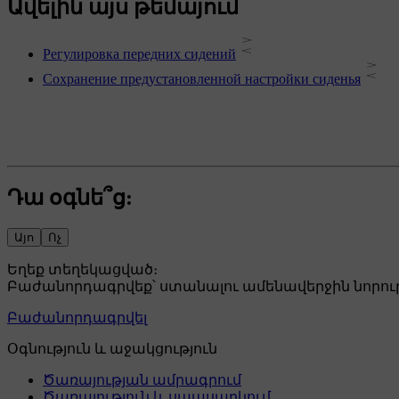
Ավելին այս թեմայում
Регулировка передних сидений
Сохранение предустановленной настройки сиденья
Դա օգնե՞ց:
Այո
Ոչ