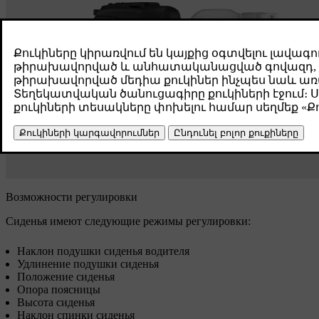
Возможности регулировки
Сиденья имеют следующие режимы регулировки:
Наклон подушки сиденья водителя
Удлинение подушки сиденья
Положение сиденья
Опора поясницы
Высота сиденья
Наклон спинки сиденья