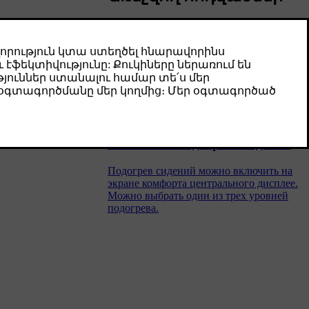
Активирование вентиляции
сидений
Функцию вентиляции сидений можно
включить на экране комфорта на
центральном дисплее.
Включение подогрева сидений
Подогрев сидений можно включить на
экране комфорта центрального дисплее.
Можно выбрать один из трех уровней
подогрева.