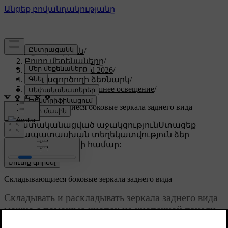
Աջակցություն
/
Բոլոր մեքենաները
/
XC60 Plug-in Hybrid 2026
/
Օգտագործողի ձեռնարկ
/
Обзор, зеркала и внешнее освещение
/
Зеркала
/
Складывающиеся боковые зеркала заднего вида
Անհատականացված աջակցություն
Ստացեք
համապատասխան տեղեկատվություն ձեր
կոնկրետ մեքենայի համար:
Մուտք գործել
Складывающиеся боковые зеркала заднего вида
Складывать и раскладывать зеркала заднего вида
можно с помощью кнопок на кнопочной панели
двери водителя.