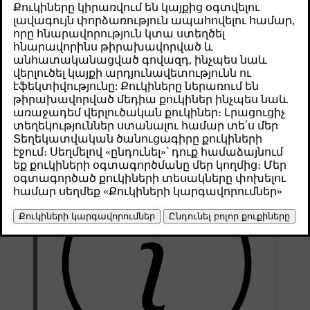
Թարմացված 30.03.2026
Складывание боковых зеркал заднего вида может помочь при
парковке или движении в узких местах.
Нажмите и удерживайте одновременно кнопки
L
и
R
на
кнопочной панели двери водителя в течение короткого
промежутка времени.
Боковые зеркала заднего вида начинают складываться, когда
вы отпускаете кнопки.