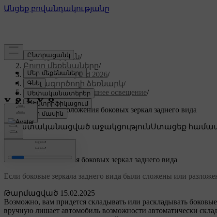
Աջակցություն
/
Բոլոր մեքենաները
/
XC60 Plug-in Hybrid 2026
/
Օգտագործողի ձեռնարկ
/
Обзор, зеркала и внешнее освещение
/
Зеркала
/
Изменение положения боковых зеркал заднего вида
Անհատականացված աջակցություն
Ստացեք համապ
Մուտք գործել
Изменение положения боковых зеркал заднего вида
Если боковые зеркала заднего вида были сложены или разложен
Թարմացված 15.02.2025
Возможно, вам придется складывать или раскладывать боковые 
вручную лишает автомобиль возможности автоматически склады