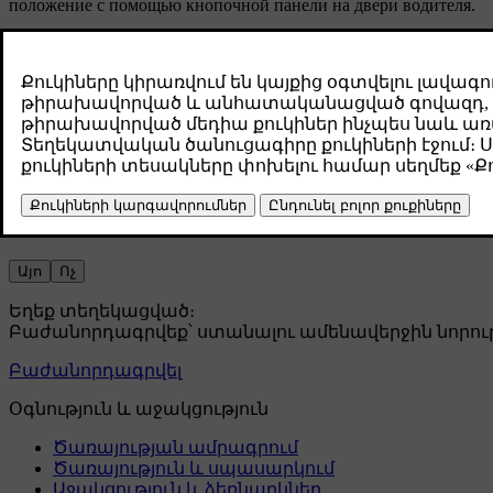
положение с помощью кнопочной панели на двери водителя.
Сложите зеркала заднего вида, одновременно нажав и удерж
Снова на короткое время разверните боковые зеркала, одно
Положение зеркал будет изменено, и автоматическое складыв
Если автомобиль по-прежнему не может сложить боковые зерка
Դա օգնե՞ց:
Այո
Ոչ