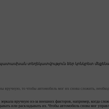
ատասխան տեղեկատվություն ձեր կոնկրետ մեքենա
ы вручную, то чтобы автомобиль мог их снова сложить, необход
зеркала вручную из-за внешних факторов, например, когда слож
вать или раскладывать их. Чтобы автомобиль снова мог управл