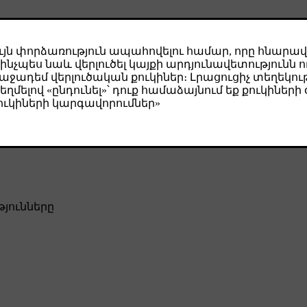
ивая в течение короткого времени кнопки
L
и
R
на кнопочной па
временно нажав и удерживая кнопки
L
и
R
на кнопочной панели д
ание заработает снова.
ла, попробуйте снова установить их в исходное положение.