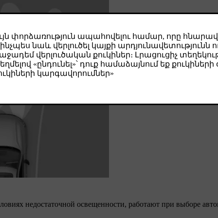
словиях недостаточной освещенности, работают при выборе ав