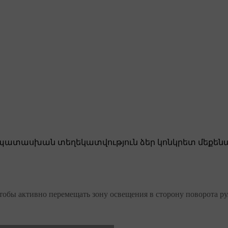
ատասխան տեղեկատվություն ձեր կոնկրետ մեքենա
обы активно перемещать зону освещения в сторону поворота ру