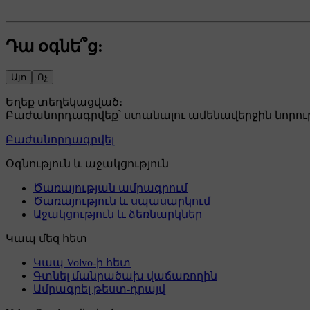
Դա օգնե՞ց:
Այո
Ոչ