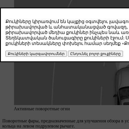
Активные поворотные огни
Поворотные фары, предназначенные для улучшения обзора в у
кольца на левом подрулевом рычаге.