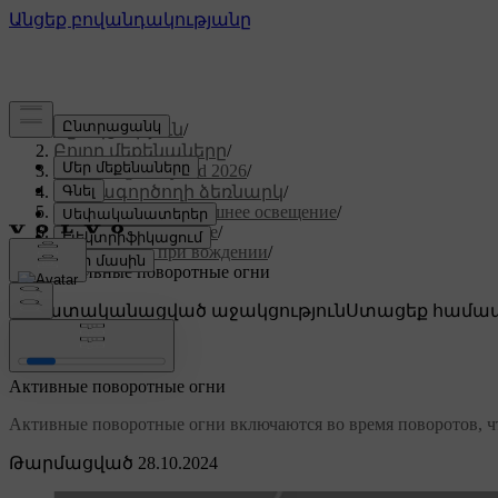
Աջակցություն
/
Բոլոր մեքենաները
/
XC60 Plug-in Hybrid 2026
/
Օգտագործողի ձեռնարկ
/
Обзор, зеркала и внешнее освещение
/
Наружное освещение
/
Освещение при вождении
/
Активные поворотные огни
Անհատականացված աջակցություն
Ստացեք համապ
Մուտք գործել
Активные поворотные огни
Активные поворотные огни включаются во время поворотов, чт
Թարմացված 28.10.2024