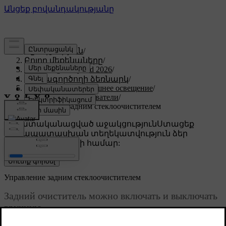
Աջակցություն
/
Բոլոր մեքենաները
/
XC60 Plug-in Hybrid 2026
/
Օգտագործողի ձեռնարկ
/
Обзор, зеркала и внешнее освещение
/
Очистители и омыватели
/
Управление задним стеклоочистителем
Անհատականացված աջակցություն
Ստացեք
համապատասխան տեղեկատվություն ձեր
կոնկրետ մեքենայի համար:
Մուտք գործել
Управление задним стеклоочистителем
Задний очиститель можно включать и выключать
вручную.