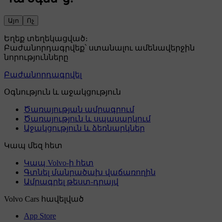
Այո
Ոչ