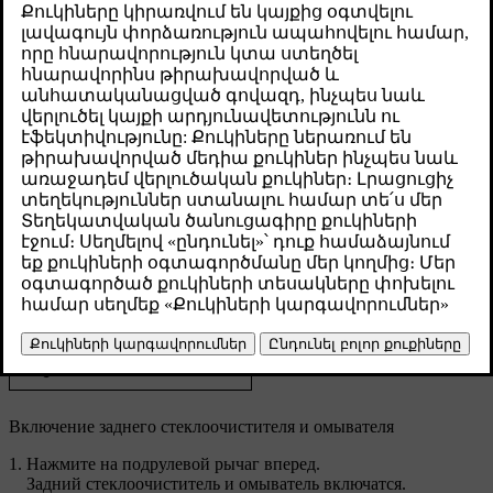
Թարմացված 30.03.2026
Элементы управления задним стеклоочистителем
расположены на правом подрулевом рычаге.
Режимы работы заднего стеклоочистителя:
Прерывистая очистка
Непрерывная очистка
Включение заднего стеклоочистителя и омывателя
Нажмите на подрулевой рычаг вперед.
Задний стеклоочиститель и омыватель включатся.