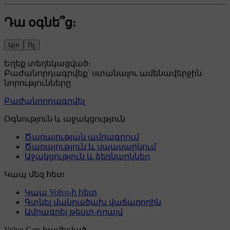
Դա օգնե՞ց:
Այո
Ոչ