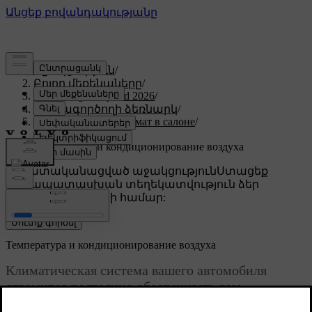
Աջակցություն
/
Բոլոր մեքենաները
/
XC60 Plug-in Hybrid 2026
/
Օգտագործողի ձեռնարկ
/
Комфорт и микроклимат в салоне
/
Климат
/
Температура и кондиционирование воздуха
Անհատականացված աջակցություն
Ստացեք
համապատասխան տեղեկատվություն ձեր
կոնկրետ մեքենայի համար:
Մուտք գործել
Температура и кондиционирование воздуха
Климатическая система вашего автомобиля
стремится постоянно обеспечивать вам
комфортную обстановку в салоне, используя