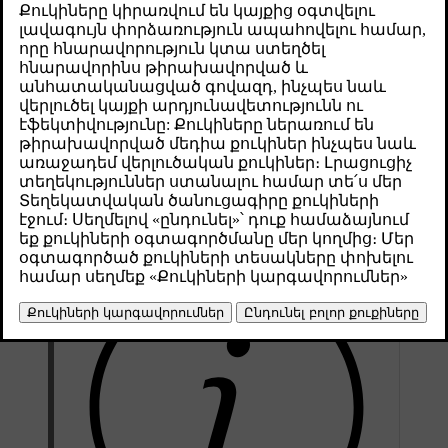
автоматические настройки климата. Однако, при
желании, вы всегда можете настроить ее по
своему вкусу.
Թարմացված 04.04.2025
В большинстве случаев автоматический климатический
режим обеспечивает комфортную обстановку в салоне.
Однако настройки всегда можно изменить. Например, можно
изменить настройки температуры, установить
индивидуальные настройки для разных климатических зон, а
также изменить настройки кондиционирования воздуха.