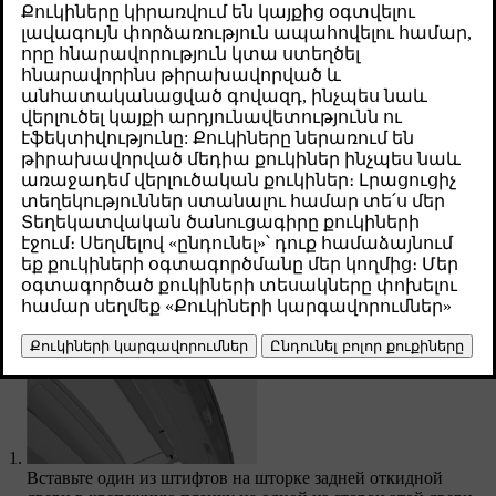
посторонних глаз вещи в багажнике.
Թարմացված 04.04.2025
Шторка задней откидной двери устанавливается на
внутренней стороне этой двери, непосредственно под задним
стеклом. Когда защитная шторка полностью выдвинута и
установлена шторка задней откидной двери, они полностью
закрывают пространство багажного отделения.
Устанавливая шторку задней откидной двери, следите за тем,
чтобы она была обращена соответствующей стороной вверх.
Та сторона шторки, на которой видны головки винтов,
должна быть обращена вниз.
Установка шторки задней откидной двери
Вставьте один из штифтов на шторке задней откидной