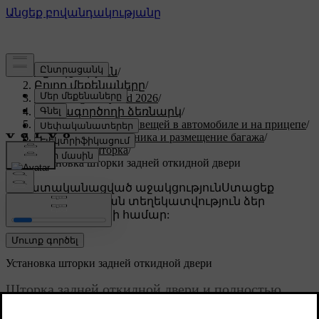
Աջակցություն
/
Բոլոր մեքենաները
/
XC60 Plug-in Hybrid 2026
/
Օգտագործողի ձեռնարկ
/
Загрузка и перевозка вещей в автомобиле и на прицепе
/
Пространство багажника и размещение багажа
/
Защитная шторка
/
Установка шторки задней откидной двери
Անհատականացված աջակցություն
Ստացեք
համապատասխան տեղեկատվություն ձեր
կոնկրետ մեքենայի համար:
Մուտք գործել
Установка шторки задней откидной двери
Шторка задней откидной двери и полностью
выдвинутая защитная шторка скрывают от