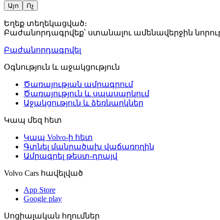
Այո
Ոչ