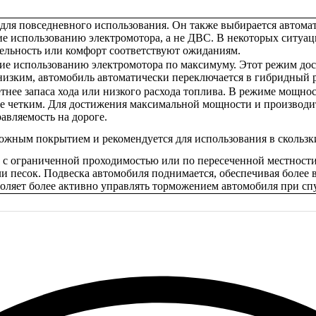
для повседневного использования. Он также выбирается автома
е использованию электромотора, а не ДВС. В некоторых ситуац
тельность или комфорт соответствуют ожиданиям.
ие использованию электромотора по максимуму. Этот режим дост
 низким, автомобиль автоматически переключается в гибридный 
нее запаса хода или низкого расхода топлива. В режиме мощнос
ее четким. Для достижения максимальной мощности и производит
авляемость на дороге.
ожным покрытием и рекомендуется для использования в скользк
м с ограниченной проходимостью или по пересеченной местности
и песок. Подвеска автомобиля поднимается, обеспечивая более 
воляет более активно управлять торможением автомобиля при сп