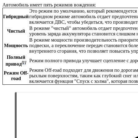
Автомобиль имеет пять режимов вождения:
Это режим по умолчанию, который рекомендуется 
Гибридный
гибридном режиме автомобиль отдает предпочтени
включается ДВС, чтобы убедиться, что производи
В режиме "чистый" автомобиль отдает предпочтен
Чистый
уровень заряда аккумулятора становится слишком
В режиме мощности производительность приоритет
Мощность
подвески, а переключение передач становится бол
внутреннего сгорания, что позволяет повысить упр
Полный
Режим полного привода улучшает сцепление с дор
[1]
привод
Режим Off-road подходит для движения по дорога
Режим Off-
рыхлым поверхностям, таким как глубокий снег ил
road
включается функция "Спуск с холма", которая поз