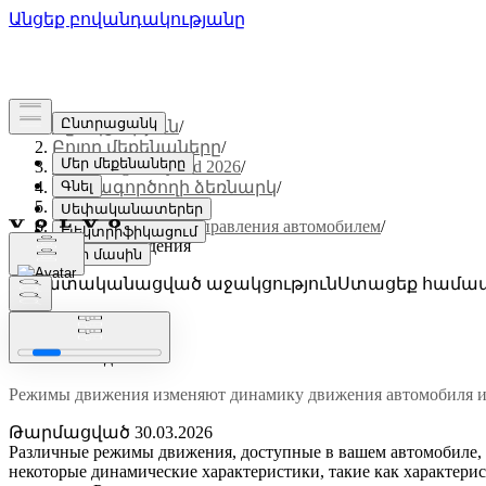
Աջակցություն
/
Բոլոր մեքենաները
/
XC60 Plug-in Hybrid 2026
/
Օգտագործողի ձեռնարկ
/
Вождение
/
Характеристики управления автомобилем
/
Режимы вождения
Անհատականացված աջակցություն
Ստացեք համապ
Մուտք գործել
Режимы вождения
Режимы движения изменяют динамику движения автомобиля и
Թարմացված 30.03.2026
Различные режимы движения, доступные в вашем автомобиле, 
некоторые динамические характеристики, такие как характерис