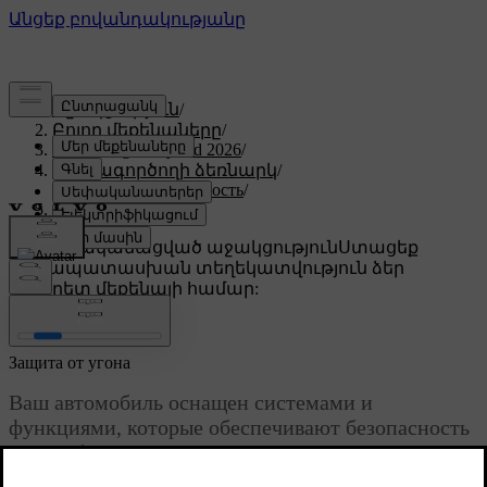
Աջակցություն
/
Բոլոր մեքենաները
/
XC60 Plug-in Hybrid 2026
/
Օգտագործողի ձեռնարկ
/
Посадка и безопасность
/
Защита от угона
Անհատականացված աջակցություն
Ստացեք
համապատասխան տեղեկատվություն ձեր
կոնկրետ մեքենայի համար:
Մուտք գործել
Защита от угона
Ваш автомобиль оснащен системами и
функциями, которые обеспечивают безопасность
автомобиля, когда он заперт.