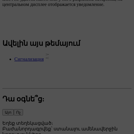
центральном дисплее отображается уведомление.
Ավելին այս թեմայում
Сигнализация
Դա օգնե՞ց:
Այո
Ոչ