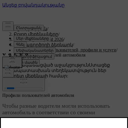
Աջակցություն
/
Բոլոր մեքենաները
/
XC60 Plug-in Hybrid 2026
/
Օգտագործողի ձեռնարկ
/
Учетные записи пользователей, профили и услуги
/
Профили пользователей автомобиля
Անհատականացված աջակցություն
Ստացեք
համապատասխան տեղեկատվություն ձեր
կոնկրետ մեքենայի համար:
Մուտք գործել
Профили пользователей автомобиля
Чтобы разные водители могли использовать
автомобиль в соответствии со своими
предпочтениями, можно настроить отдельные
профили пользователей.