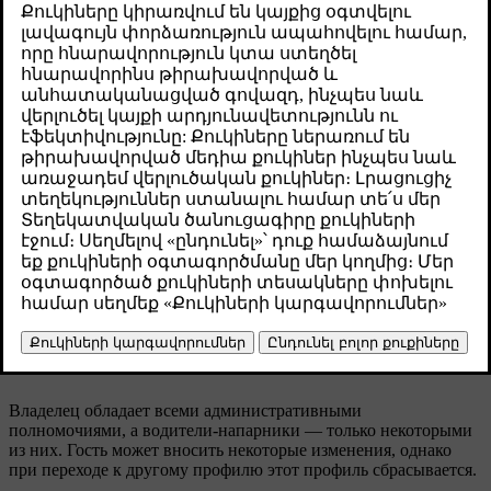
Թարմացված 04.04.2025
Чтобы получить доступ ко всем функциям автомобиля,
необходимо настроить профиль владельца. После этого можно
добавлять профили пользователей для других водителей.
Наличие индивидуальных профилей пользователей позволяет
каждому водителю сохранять индивидуальные настройки и
регулировки, которые автоматически применяются при
выборе их профилей.
Тип
Кто использует?
профиля
Постоянный профиль пользователя для владельца
Владелец
автомобиля.
Гостевой профиль пользователя, предназначенный
Гость
для временных пользователей автомобиля.
Водитель-
Дополнительные профили (не более пяти ) для
напарник
постоянных пользователей автомобиля.
Владелец обладает всеми административными
полномочиями, а водители-напарники — только некоторыми
из них. Гость может вносить некоторые изменения, однако
при переходе к другому профилю этот профиль сбрасывается.