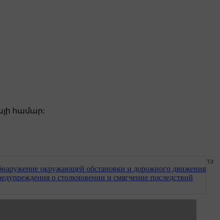
յի համար:
и облегчают управление автомобилем, планирование маршрута
наружение окружающей обстановки и дорожного движения
едупреждения о столкновении и смягчение последствий