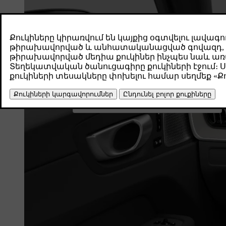
2
Информация о слепых зонах
Система удержания на полосе движения