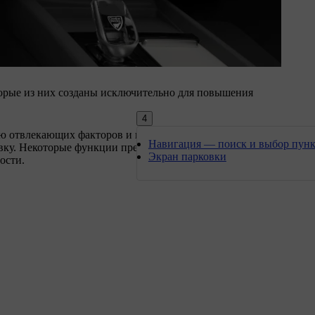
торые из них созданы исключительно для повышения
4
ю отвлекающих факторов и повысить безопасность для
Навигация — поиск и выбор пунк
вку. Некоторые функции предоставляют эту информацию
Экран парковки
ости.