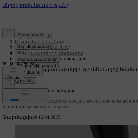
Աջակցություն
/
Բոլոր մեքենաները
/
XC60 Plug-in Hybrid 2026
/
Օգտագործողի ձեռնարկ
/
Поддержка водителя и навигация
Անհատականացված աջակցություն
Ստացեք համապ
Մուտք գործել
Поддержка водителя и навигация
Функции поддержки водителя предназначены для повышения бе
и принятие решений на дороге.
Թարմացված 16.04.2025