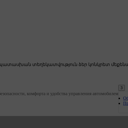
ատասխան տեղեկատվություն ձեր կոնկրետ մեքենա
3
зопасности, комфорта и удобства управления автомобилем. Он
Об
Пр