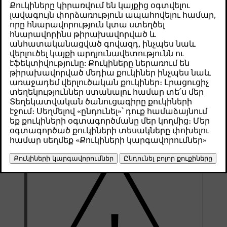
окружающей обстановки, вы сможете уберечь их
от грязи, препятствий и случайных повреждений.
Թարմացված 01.08.2025
Многие функции поддержки водителя в автомобиле
используют данные компонентов, которые сканируют и
отображают обстановку вокруг автомобиля, таких как
камеры, датчики и радары. В этом разделе нет описаний
каждого компонента и точных данных о его расположении.
Однако в нем дано общее представление о том, где они
расположены. Области, отмеченные в этом разделе,очень
важно содержать в чистоте. Кроме того, повреждение этих
областей может повлиять на функции, использующие данные
расположенных там компонентов.