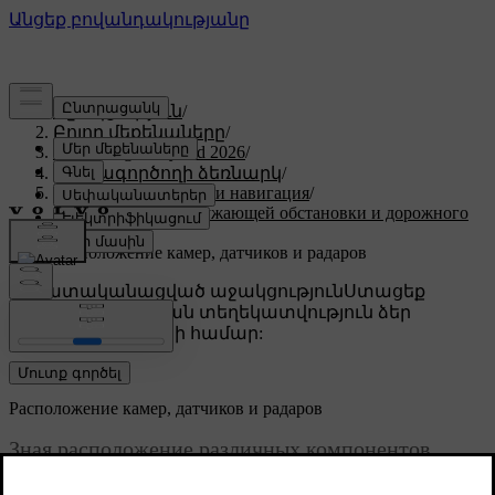
Աջակցություն
/
Բոլոր մեքենաները
/
XC60 Plug-in Hybrid 2026
/
Օգտագործողի ձեռնարկ
/
Поддержка водителя и навигация
/
Обнаружение окружающей обстановки и дорожного
движения
/
Расположение камер, датчиков и радаров
Անհատականացված աջակցություն
Ստացեք
համապատասխան տեղեկատվություն ձեր
կոնկրետ մեքենայի համար:
Մուտք գործել
Расположение камер, датчиков и радаров
Зная расположение различных компонентов,
используемых автомобилем для отображения