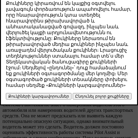
ограничения. Несмотря на то, что это передовая
функция, есть такие условия и ситуации, с
которыми она не может справиться.
Թարմացված 01.08.2025
Ответственность водителя при использовании системы
автопилота Pilot Assist
Основное ограничение системы автопилота Pilot Assist, о
котором необходимо знать, связано с ответственностью
водителя. При использовании этой функции водитель все
равно должен активно и внимательно управлять автомобилем.
Водитель несет ответственность за все принятые решения,
действия и ответные реакции в процессе управления
автомобилем.
Система Pilot Assist не знает о намерениях водителя этого
автомобиля или намерениях водителей других транспортных
средств. Она не может предсказать или выявить каждую
потенциально опасную ситуацию, однако внимательный
водитель может это сделать. Водитель должен постоянно
оценивать эффективность работы системы Pilot Assist и
действовать в случае необходимости. Пока водитель считает