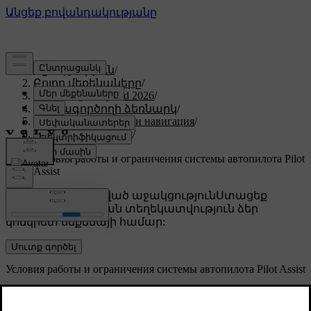
Աջակցություն
/
Բոլոր մեքենաները
/
XC60 Plug-in Hybrid 2026
/
Օգտագործողի ձեռնարկ
/
Поддержка водителя и навигация
/
Поддержка водителя
/
Pilot Assist
/
Условия работы и ограничения системы автопилота Pilot
Assist
Անհատականացված աջակցություն
Ստացեք
համապատասխան տեղեկատվություն ձեր
կոնկրետ մեքենայի համար:
Մուտք գործել
Условия работы и ограничения системы автопилота Pilot Assist
Чтобы безопасно использовать систему
автопилота Pilot Assist, необходимо знать ее