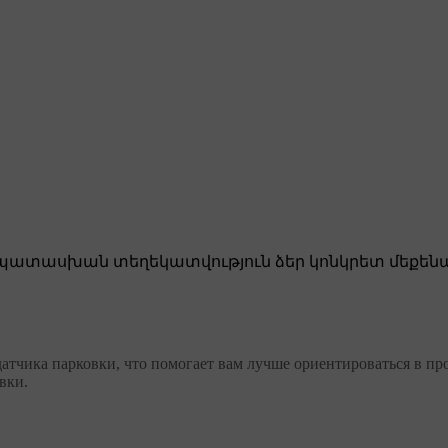
ատասխան տեղեկատվություն ձեր կոնկրետ մեքենա
атчика парковки, что помогает вам лучше ориентироваться в пр
вки.