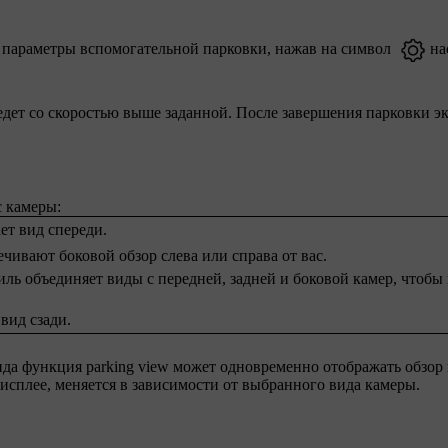
е параметры вспомогательной парковки, нажав на символ
на
едет со скоростью выше заданной. После завершения парковки э
с камеры
:
ет вид спереди.
чивают боковой обзор слева или справа от вас.
иль объединяет виды с передней, задней и боковой камер, чтобы 
вид сзади.
ида функция parking view может одновременно отображать обзор
дисплее, меняется в зависимости от выбранного вида камеры.