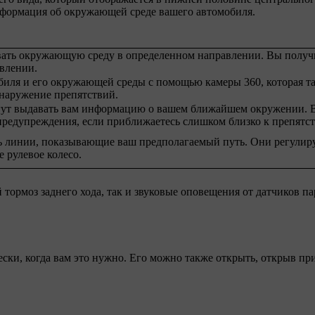
информация об окружающей среде вашего автомобиля.
вать окружающую среду в определенном направлении. Вы получ
влении.
иля и его окружающей среды с помощью камеры 360, которая т
бнаружение препятствий.
гут выдавать вам информацию о вашем ближайшем окружении. 
 предупреждения, если приближаетесь слишком близко к препятс
ь линии, показывающие ваш предполагаемый путь. Они регулир
е рулевое колесо.
ормоз заднего хода, так и звуковые оповещения от датчиков па
ески, когда вам это нужно. Его можно также открыть, открыв п