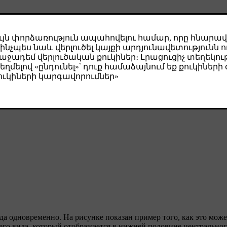
да одновременно. На рисунке показан пример того, как это може
его вида, который отображается в нижней половине центрально