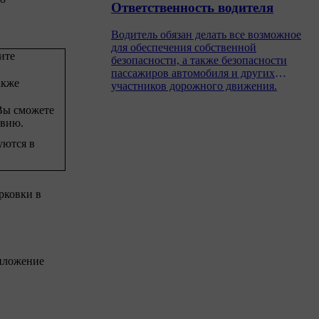
Ответственность водителя
Водитель обязан делать все возможное
для обеспечения собственной
ите
безопасности, а также безопасности
пассажиров автомобиля и других
акже
участников дорожного движения.
Вы сможете
твию.
уются в
рковки в
риложение