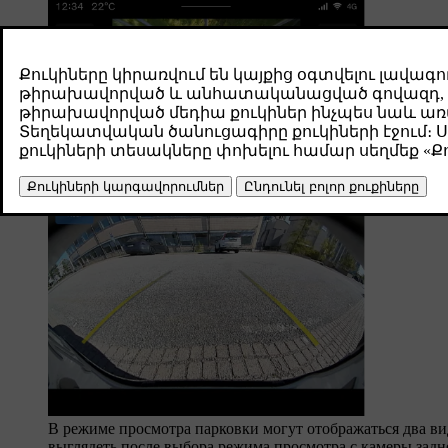
В режиме просмотра парковки могут отображаться два ви
выглядеть после выбора режима просмотра с камеры задн