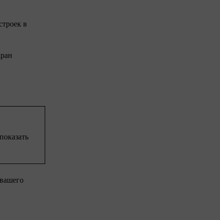
строек в
кран
показать
 вашего