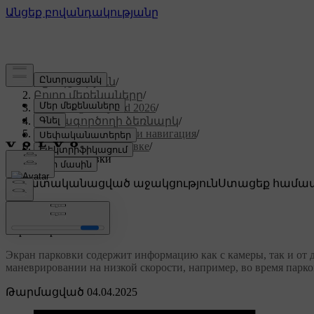
Աջակցություն
/
Բոլոր մեքենաները
/
XC60 Plug-in Hybrid 2026
/
Օգտագործողի ձեռնարկ
/
Поддержка водителя и навигация
/
Помощь при парковке
/
Экран парковки
Անհատականացված աջակցություն
Ստացեք համապ
Մուտք գործել
Экран парковки
Экран парковки содержит информацию как с камеры, так и от д
маневрировании на низкой скорости, например, во время парко
Թարմացված 04.04.2025