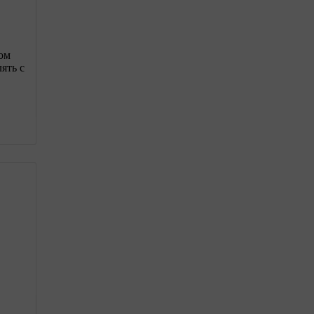
ом
ять с