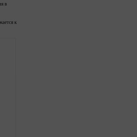
ия в
жается к