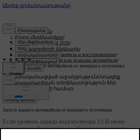
Աջակցություն
/
Բոլոր մեքենաները
/
XC60 Plug-in Hybrid 2026
/
Օգտագործողի ձեռնարկ
/
Обездвиженный автомобиль и восстановление
/
Отсутствие питания или реакции автомобиля
/
Запуск вашего автомобиля от внешнего источника
Անհատականացված աջակցություն
Ստացեք
համապատասխան տեղեկատվություն ձեր
կոնկրետ մեքենայի համար:
Մուտք գործել
Запуск вашего автомобиля от внешнего источника
Если уровень заряда аккумулятора 12 В ниже
определенной отметки, необходимо запустить
автомобиль от внешнего источника. Перед