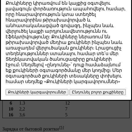
приблизительным.
Թարմացված 16.04.2025
Примеры некоторых факторов, которые могут повлиять на
продолжительности зарядки:
подготовка климата,
температура окружающей среды,
температура аккумулятора,
зарядное оборудование,
размер аккумулятора,
состояние аккумулятора и состояние автомобиля.
инфраструктура.
[1]
Зарядка от бытовой розетки
Ток (A)
Мощность зарядки
Продолжительность зарядки
[2]
[3]
[4]
(кВт)
(часы)
6
1.3
12
10
2,2
7
16
3,6
5
[5]
Зарядка от бытовой розетки