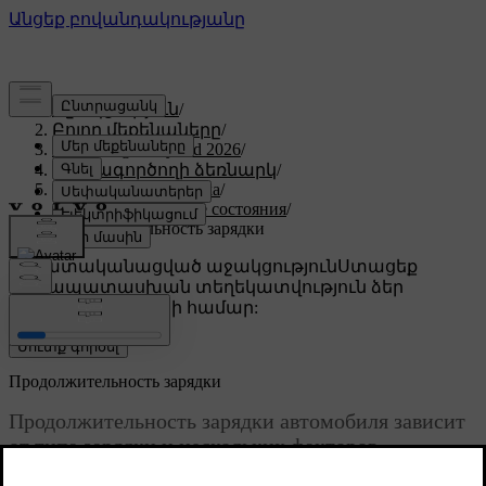
Աջակցություն
/
Բոլոր մեքենաները
/
XC60 Plug-in Hybrid 2026
/
Օգտագործողի ձեռնարկ
/
Заправка и дозаправка
/
Время зарядки и ее состояния
/
Продолжительность зарядки
Անհատականացված աջակցություն
Ստացեք
համապատասխան տեղեկատվություն ձեր
կոնկրետ մեքենայի համար:
Մուտք գործել
Продолжительность зарядки
Продолжительность зарядки автомобиля зависит
от типа зарядки и нескольких факторов.
Указанное время зарядки является