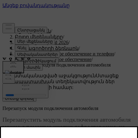
Աջակցություն
/
Բոլոր մեքենաները
/
XC60 Plug-in Hybrid 2026
/
Օգտագործողի ձեռնարկ
/
Дисплей, программное обеспечение и телефон
/
Связь и программное обеспечение
/
Перезапуск модуля подключения автомобиля
Անհատականացված աջակցություն
Ստացեք
համապատասխան տեղեկատվություն ձեր
կոնկրետ մեքենայի համար:
Մուտք գործել
Перезапуск модуля подключения автомобиля
Перезапустить модуль подключения автомобиля
можно с помощью кнопки дефростер макс. на
кнопочной панели под центральным дисплеем.