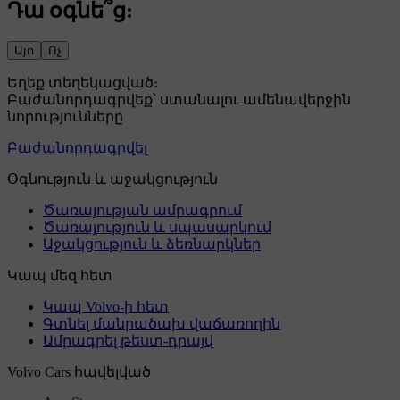
Դա օգնե՞ց:
Այո
Ոչ