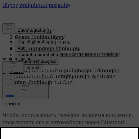
Աջակցություն
/
Բոլոր մեքենաները
/
XC60 Plug-in Hybrid 2026
/
Օգտագործողի ձեռնարկ
/
Дисплей, программное обеспечение и телефон
/
Телефон
Անհատականացված աջակցություն
Ստացեք
համապատասխան տեղեկատվություն ձեր
կոնկրետ մեքենայի համար:
Մուտք գործել
Телефон
Чтобы использовать телефон во время вождения,
подключите его к автомобилю через Bluetooth.
Находясь вдали от автомобиля, можно
использовать свой телефон для чтения