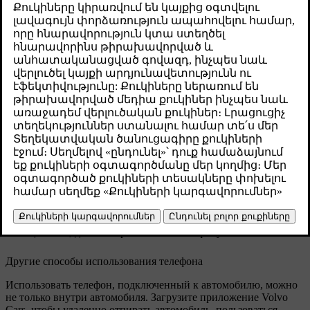
руководства или удаленного использования
некоторых функций автомобиля с помощью
приложения Volvo Cars.
Թարմացված 28.10.2024
Подключение телефона к автомобилю
Подключение телефона к автомобилю через Bluetooth
позволяет пользоваться им через интерфейс автомобиля.
Кроме того, можно передавать мультимедийные данные
непосредственно с телефона в автомобиль, а также
использовать подключение к Интернету.
С помощью голосового управления или центрального
дисплея можно выполнять поиск своих контактов, звонить по
телефону и принимать вызовы, а также отвечать на текстовые
[1]
сообщения
, даже не прикасаясь к телефону.
Другие способы использования телефона
Использовать телефон, подключенный к автомобилю, можно
не только внутри автомобиля. Загрузите приложение Volvo
Cars, чтобы удаленно отпирать автомобиль, пользоваться