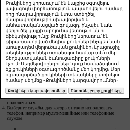
Թարմացված 04.04.2025
Автомобиль может подключаться к нескольким телефонам и
запоминать их, но активным может быть подключение только
к одному телефону.
Чтобы подключить через Bluetooth новое устройство, сначала
необходимо выполнить его связывание с автомобилем. Это
можно сделать в настройках.
Прежде чем переключаться на другое связанное устройство,
убедитесь, что на устройстве, на которое нужно
переключиться, включен Bluetooth.
Нажмите на символ автомобиля
на нижней панели и
перейдите в раздел
Настройки
.
Перейдите в меню
Подключение
→
Bluetooth
.
Нажмите на имя телефона, к которому нужно
подключиться.
Выберите службы, для которых нужно использовать
телефон, например мультимедийные или телефонные
службы.