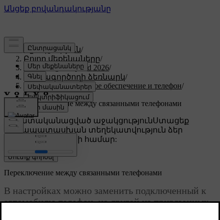
Աջակցություն
/
Բոլոր մեքենաները
/
XC60 Plug-in Hybrid 2026
/
Օգտագործողի ձեռնարկ
/
Дисплей, программное обеспечение и телефон
/
Телефон
/
Переключение между связанными телефонами
Անհատականացված աջակցություն
Ստացեք
համապատասխան տեղեկատվություն ձեր
կոնկրետ մեքենայի համար:
Մուտք գործել
Переключение между связанными телефонами
В настройках можно заменить подключенный к
автомобилю телефон, на другой из привязанных
через Bluetooth.