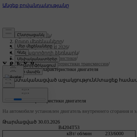
Աջակցություն
/
Բոլոր մեքենաները
/
XC60 Plug-in Hybrid 2026
/
Օգտագործողի ձեռնարկ
/
Технические характеристики
/
Технические характеристики трансмиссии
/
Технические характеристики двигателя
Անհատականացված աջակցություն
Ստացեք համապ
Մուտք գործել
Технические характеристики двигателя
На автомобиле установлен двигатель внутреннего сгорания и э
Թարմացված 30.03.2026
B4204T53
кВт/ об/мин
233/6000