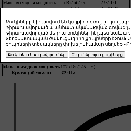
Макс. выходная мощность
кВт/ об/сек
233/100
л.с./ об/мин
317/6000
кВт/ об/мин
Н/Д
Макс. номинальная мощность
л.с./ об/мин
Н/Д
Нм / об/мин
400/3000-5400
Макс. крутящий момент
Нм / об/сек
400/50–90
фунто-фут/об/мин
295/3000-5400
Кол. цилиндров
4
Электрический тяговый двигатель
Макс. выходная мощность
107 кВт (145 л.с.)
Крутящий момент
309 Нм