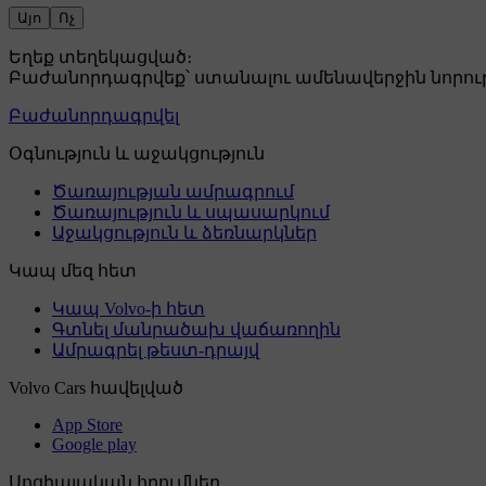
Այո
Ոչ