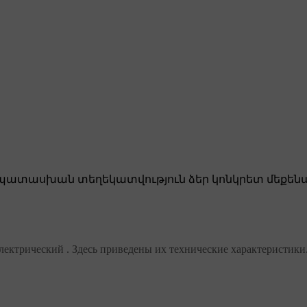
ատասխան տեղեկատվություն ձեր կոնկրետ մեքենա
лектрический . Здесь приведены их технические характеристики