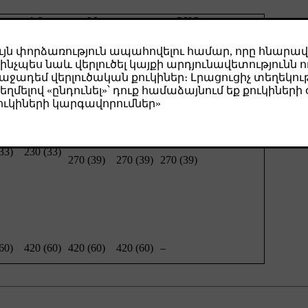
узка, 1-3 чел.
Макс. груз
ЭКО давление
дние
Задние
Передние
Задние
Передняя/задняя ось
(psi)
кПа (psi)
кПа (psi)
кПа (psi)
кПа (psi)
33)
230 (33)
270 (39)
270 (39)
270 (39)
60)
420 (60)
420 (60)
420 (60)
–