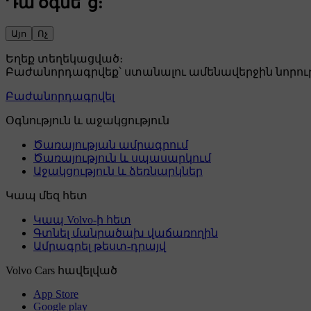
Դա օգնե՞ց:
Այո
Ոչ