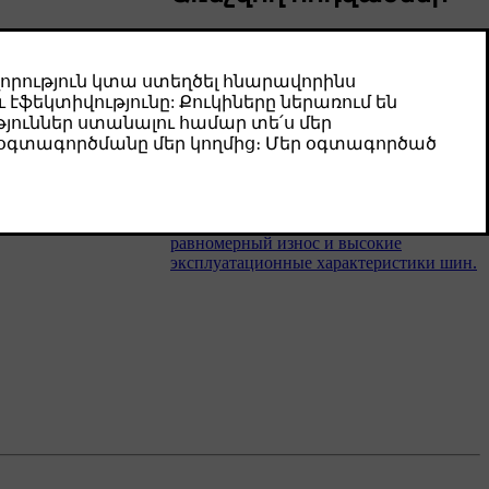
Регулировка давления в шинах
Давление в шинах необходимо
регулировать при замене колес или
перед поездкой с другой нагрузкой.
Давление в шинах со временем
снижается. Это нормально. Регулировка
давления в соответствие с текущей
ситуацией позволяет обеспечить
равномерный износ и высокие
эксплуатационные характеристики шин.