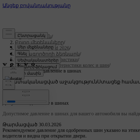
Աջակցություն
/
Բոլոր մեքենաները
/
XC60 Plug-in Hybrid 2026
/
Օգտագործողի ձեռնարկ
/
Технические характеристики
/
Технические характеристики колес и шин
/
Допустимое давление в шинах
Անհատականացված աջակցություն
Ստացեք համապ
Մուտք գործել
Допустимое давление в шинах
Допустимое давление в шинах для вашего автомобиля вы найде
Թարմացված 30.03.2026
Рекомендуемое давление для одобренных шин указано на этике
водителя и видна при открытии двери.