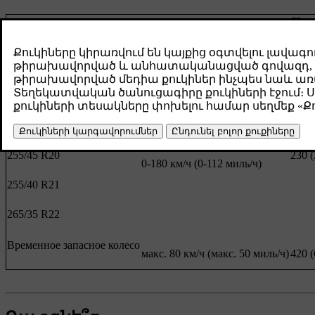
Нагр
Пере
Размер шины
Скорость
кПа 
235/60 R18
235/55 R19
255/45 R20
230 (
0-180 км/ч (0-112 миль/ч)
255/40 R21
265/35 R22
Временное запасное колесо
макс. 80 км/ч (макс. 50 миль/ч)
420 (