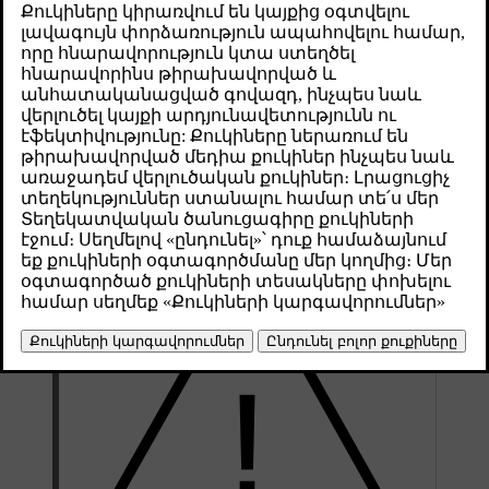
скорости и индекс нагрузки, рассчитанные на
максимальную скорость автомобиля или на более
высокую скорость.
Թարմացված 30.03.2026
Технические характеристики ваших шин должны быть
такими же или выше указанных ниже:
Минимально разрешенный индекс нагрузки (LI))
102
Минимально разрешенный класс скорости (SS))
H