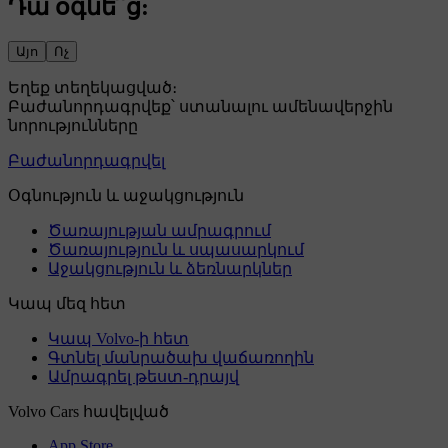
Դա օգնե՞ց:
Այո
Ոչ