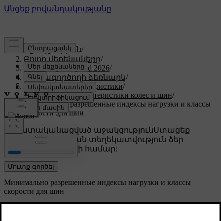
Աջակցություն
/
Բոլոր մեքենաները
/
XC60 Plug-in Hybrid 2026
/
Օգտագործողի ձեռնարկ
/
Технические характеристики
/
Технические характеристики колес и шин
/
Минимально разрешенные индексы нагрузки и классы
скорости для шин
Անհատականացված աջակցություն
Ստացեք
համապատասխան տեղեկատվություն ձեր
կոնկրետ մեքենայի համար:
Մուտք գործել
Минимально разрешенные индексы нагрузки и классы
скорости для шин
Для всех шин есть определенные ограничения по
скорости и нагрузке. Шины должны иметь класс