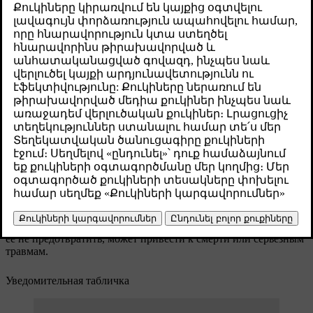
Թարմացված 28.10.2024
Предупреждающая табличка
Желтое сигнальное поле с предупреждающим
символом.
Указывает на потенциально опасную ситуацию, которая, если
ее не предотвратить, может привести к смерти или серьезным
травмам.
Уведомительная табличка