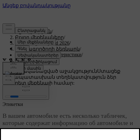
Աջակցություն
/
Բոլոր մեքենաները
/
XC60 Plug-in Hybrid 2026
/
Օգտագործողի ձեռնարկ
/
Технические характеристики
/
Этикетки
Անհատականացված աջակցություն
Ստացեք
համապատասխան տեղեկատվություն ձեր
կոնկրետ մեքենայի համար:
Մուտք գործել
Этикетки
В вашем автомобиле есть несколько табличек,
которые содержат информацию об автомобиле и
его использовании, например, технические
характеристики и предупреждения.