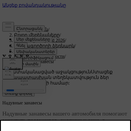
Աջակցություն
/
Բոլոր մեքենաները
/
XC60 Plug-in Hybrid 2026
/
Օգտագործողի ձեռնարկ
/
Безопасность
/
Подушки безопасности
/
Надувные занавесы
Անհատականացված աջակցություն
Ստացեք
համապատասխան տեղեկատվություն ձեր
կոնկրետ մեքենայի համար:
Մուտք գործել
Надувные занавесы
Надувные занавесы вашего автомобиля помогают
защитить пассажиров, сидящих у окна, в
некоторых случаях столкновений. Их размещают