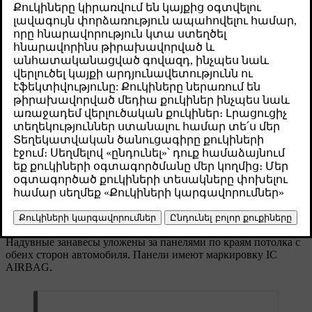
над дверями с обеих сторон автомобиля.
Թարմացված 16.04.2025
Надувные занавесы предназначены для защиты головы
правильно сидящего и надежно пристегнутого пассажира. В
отличие от обычных подушек безопасности, надувные
занавесы остаются надутыми в течение длительного времени
после срабатывания.
Надувной занавес разворачивается с одной
стороны автомобиля.
Надувные занавесы уложены за панелями по краям потолка с
обеих сторон автомобиля. Панели имеют маркировку
IC
AIRBAG
.