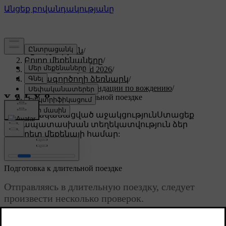
Աջակցություն
/
Բոլոր մեքենաները
/
XC60 Plug-in Hybrid 2026
/
Օգտագործողի ձեռնարկ
/
Сценарии и рекомендации по вождению
/
Подготовка к длительной поездке
Անհատականացված աջակցություն
Ստացեք
համապատասխան տեղեկատվություն ձեր
կոնկրետ մեքենայի համար:
Մուտք գործել
Подготовка к длительной поездке
Отправляясь в длительную поездку, следует
произвести несколько проверок.
Թարմացված 16.04.2025