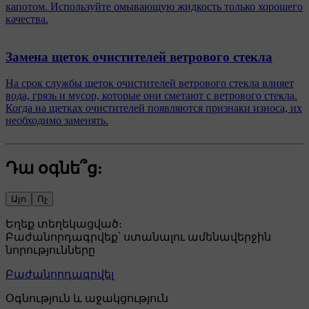
капотом. Используйте омывающую жидкость только хорошего
качества.
Замена щеток очистителей ветрового стекла
На срок службы щеток очистителей ветрового стекла влияет
вода, грязь и мусор, которые они сметают с ветрового стекла.
Когда на щетках очистителей появляются признаки износа, их
необходимо заменять.
Դա օգնե՞ց:
Այո
Ոչ