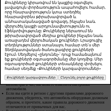
Убедитесь, что тормоза работают должным образом.
Проверьте глубину протектора и давление в шинах.
Установите зимние шины, если предстоит поездка в район,
где могут встретиться заснеженные или скользкие дороги.
Убедитесь, что стеклоочистители в хорошем состоянии, и
при необходимости замените их.
Долейте омывающую жидкость.
Убедитесь, что из автомобиля не вытекает жидкость.
Убедитесь, что двигатель работает исправно, а расход
топлива в норме.
Убедитесь, что аккумулятор 12 В имеет достаточный
уровень заряда.
Убедитесь, что необходимое в дороге оборудование
(зарядные кабели, комплект для ремонта проколов, аптечка
первой помощи, знак аварийной остановки и
светоотражающий жилет) находится на своих местах.
Если вы планируете посетить регион, где используются
другие единицы измерения, например, мили или
километры в час, вы можете изменить настройки
автомобиля.
Если вы едете в регион с другими правилами дорожного
движения, убедитесь, что автомобиль оборудован должным
образом, и прочтите, какие правила дорожного движения
отличаются от привычных для вас.