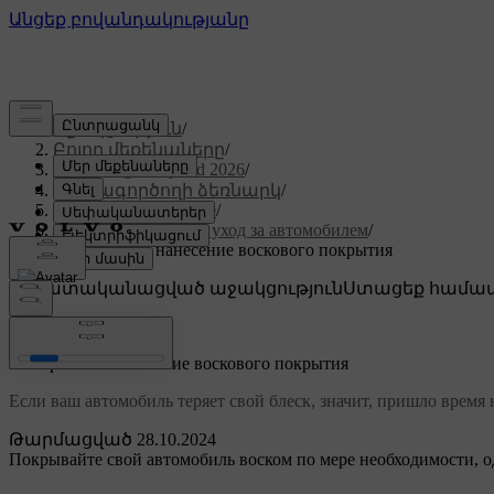
Աջակցություն
/
Բոլոր մեքենաները
/
XC60 Plug-in Hybrid 2026
/
Օգտագործողի ձեռնարկ
/
Уход и обслуживание
/
Наружная мойка и уход за автомобилем
/
Полировка и нанесение воскового покрытия
Անհատականացված աջակցություն
Ստացեք համապ
Մուտք գործել
Полировка и нанесение воскового покрытия
Если ваш автомобиль теряет свой блеск, значит, пришло врем
Թարմացված 28.10.2024
Покрывайте свой автомобиль воском по мере необходимости, од