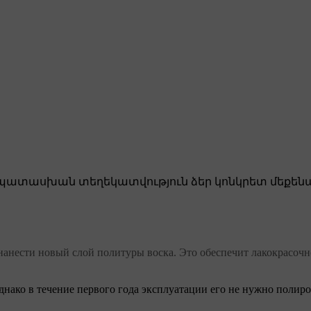
ատասխան տեղեկատվություն ձեր կոնկրետ մեքենա
я нанести новый слой политуры воска. Это обеспечит лакокрасо
нако в течение первого года эксплуатации его не нужно полиро