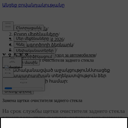
Աջակցություն
/
Բոլոր մեքենաները
/
XC60 Plug-in Hybrid 2026
/
Օգտագործողի ձեռնարկ
/
Уход и обслуживание
/
Наружная мойка и уход за автомобилем
/
Замена щетки очистителя заднего стекла
Անհատականացված աջակցություն
Ստացեք
համապատասխան տեղեկատվություն ձեր
կոնկրետ մեքենայի համար:
Մուտք գործել
Замена щетки очистителя заднего стекла
На срок службы щетки очистителя заднего стекла
влияет вода, грязь и мусор, которые они сметают
с заднего стекла. Когда на щетке очистителя