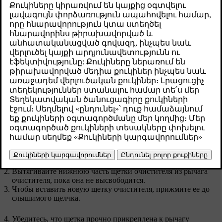
появляются признаки износа, ее необходимо
заменять.
Թարմացված 16.04.2025
Возьмитесь за рычаг очистителя посредине, приподнимите
его и отведите от заднего стекла. На полпути вы можете
почувствовать некоторое сопротивление — это положение
блокировки. Нужно вытянуть рычаг очистителя из
положения блокировки, чтобы он не упал на стекло.
Вытягивайте нижнюю часть щетки очистителя из рычага
очистителя, пока она не высвободится.
Чтобы вставить новую щетку очистителя, прижмите ее до
слышимого щелчка.
Убедитесь, что щетка прочно прикреплена к рычагу