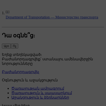
[1]
Department of Transportation — Министерство транспорта
Դա օգնե՞ց:
Այո
Ոչ