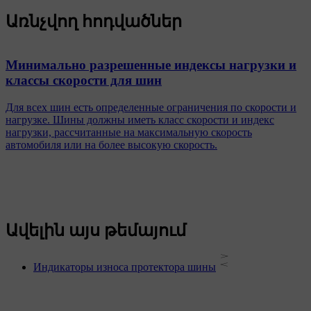
Առնչվող հոդվածներ
Минимально разрешенные индексы нагрузки и
классы скорости для шин
Для всех шин есть определенные ограничения по скорости и
нагрузке. Шины должны иметь класс скорости и индекс
нагрузки, рассчитанные на максимальную скорость
автомобиля или на более высокую скорость.
Ավելին այս թեմայում
Индикаторы износа протектора шины