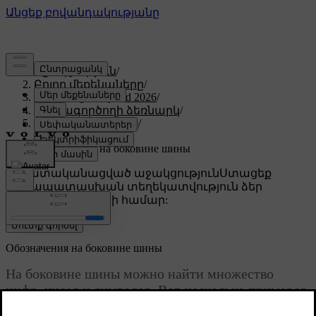
Աջակցություն
/
Բոլոր մեքենաները
/
XC60 Plug-in Hybrid 2026
/
Օգտագործողի ձեռնարկ
/
Уход и обслуживание
/
Колеса и шины
/
Обозначения на боковине шины
Անհատականացված աջակցություն
Ստացեք
համապատասխան տեղեկատվություն ձեր
կոնկրետ մեքենայի համար:
Մուտք գործել
Обозначения на боковине шины
На боковине шины можно найти множество
цифр, чисел и символов. Вот несколько примеров
и пояснений того, что они обозначают.