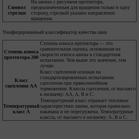
На шинах с рисунком протектора,
Символ
предназначенным для вращения только в одну
стрелки
сторону, стрелкой указано направление
вращения.
Унифицированный классификатор качества шин
Степень износа протектора — это
сравнительная оценка, основанная на
Степень износа
скорости износа шины в стандартном
протектора 200
испытании. Чем выше это значение, тем
лучше.
Класс сцепления основан на
стандартизированных испытаниях
Класс
сцепления при прямолинейном
сцепления AA
торможении. Классы сцепления, от высшего
к низшему: AA, A, B и C.
Температурный класс отражает тепловые
Температурный
характеристики шины, которая правильно
класс А
накачана и не перегружена. Температурные
классы, от высшего к низшему: A, B и C.