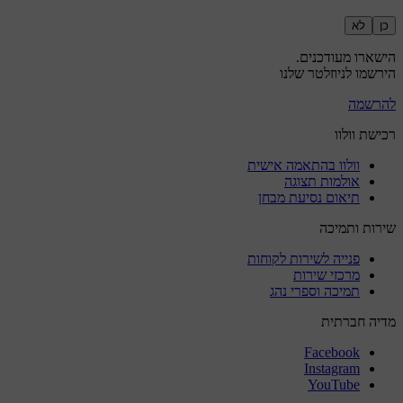
כן
לא