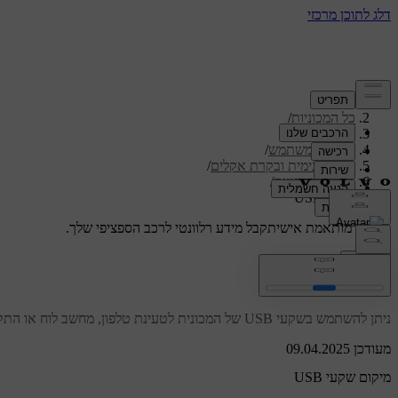
תמיכה
/
כל המכוניות
/
/
ES90 2026
מדריך למשתמש
/
נוחות פנימית ובקרת אקלים
/
פנים המכונית
/
שקעי USB
תמיכה מותאמת אישית
קבל מידע רלוונטי לרכב הספציפי שלך.
התחבר
שקעי USB
ניתן להשתמש בשקעי USB של המכונית לטעינת טלפון, מחשב לוח או התקן אחר.
מעודכן 09.04.2025
מיקום שקעי USB