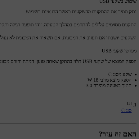
שימוש בשקעי USB
נתק תמיד את ההתקנים מהשקעים כאשר הם אינם בשימוש.
התקנים מסוימים עלולים להתחמם במהלך הטעינה. זוהי תופעה רגילה ותקינ
השקעים יושבתו אם תעזוב את המכונית. אם תשאיר את המכונית לא נעולה,
מפרטי שקעי USB
הספק המוצא של שקעי USB תלוי בהתקן שאתה טוען. המתח והזרם מכוונונים למה שההתקן שלך יכול לקבל.
שקע מסוג C
הספק מוצא מרבי 18 W
תומך בטעינה מהירה 3.0
[1]
סוג C
האם זה עזר?