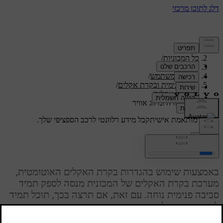
תמיכה
/
כל המכוניות
/
/
ES90 2026
מדריך למשתמש
/
נוחות פנימית ובקרת אקלים
/
בקרת אקלים
/
טמפרטורה ומיזוג אוויר
תמיכה מותאמת אישית
קבל מידע רלוונטי לרכב הספציפי שלך.
התחבר
טמפרטורה ומיזוג אוויר
באמצעות שימוש בהגדרות בקרת האקלים האוטומטית,
מערכת בקרת האקלים של המכונית מנסה לספק תמיד
סביבה פנימית נוחה. עם זאת, אם תרצה בכך, תוכל תמיד
לבצע כוונונים לפי העדפותיך.