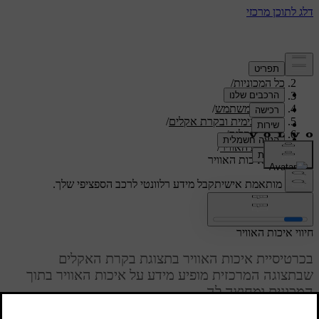
תמיכה
/
כל המכוניות
/
/
ES90 2026
מדריך למשתמש
/
נוחות פנימית ובקרת אקלים
/
בקרת אקלים
/
איכות האוויר
/
חיווי איכות האוויר
תמיכה מותאמת אישית
קבל מידע רלוונטי לרכב הספציפי שלך.
התחבר
חיווי איכות האוויר
בכרטיסיית איכות האוויר בתצוגת בקרת האקלים
שבתצוגה המרכזית מופיע מידע על איכות האוויר בתוך
המכונית ומחוצה לה.
מעודכן 13.11.2024